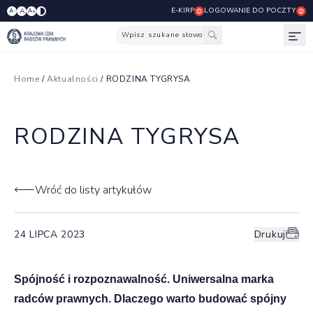
E-KIRP
LOGOWANIE DO POCZTY
A
A-
A+
Wpisz szukane słowo
Otw
Home
/
Aktualności
/ RODZINA TYGRYSA
RODZINA TYGRYSA
Wróć do listy artykułów
24 LIPCA 2023
Drukuj
Spójność i rozpoznawalność. Uniwersalna marka
radców prawnych. Dlaczego warto budować spójny