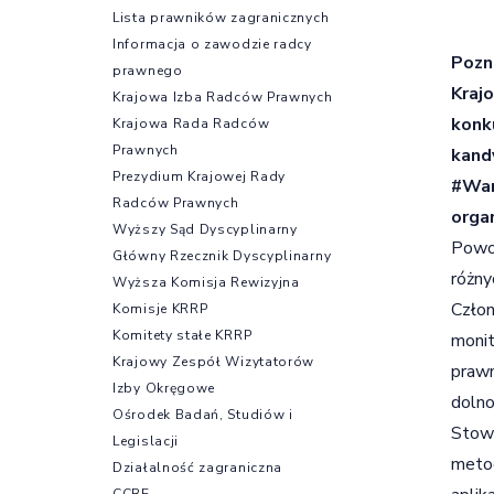
Lista prawników zagranicznych
Informacja o zawodzie radcy
Pozn
prawnego
Kraj
Krajowa Izba Radców Prawnych
konk
Krajowa Rada Radców
Prawnych
kand
Prezydium Krajowej Rady
#War
Radców Prawnych
orga
Wyższy Sąd Dyscyplinarny
Powo
Główny Rzecznik Dyscyplinarny
różny
Wyższa Komisja Rewizyjna
Człon
Komisje KRRP
Komitety stałe KRRP
monit
Krajowy Zespół Wizytatorów
prawn
Izby Okręgowe
dolno
Ośrodek Badań, Studiów i
Stowa
Legislacji
metod
Działalność zagraniczna
CCBE