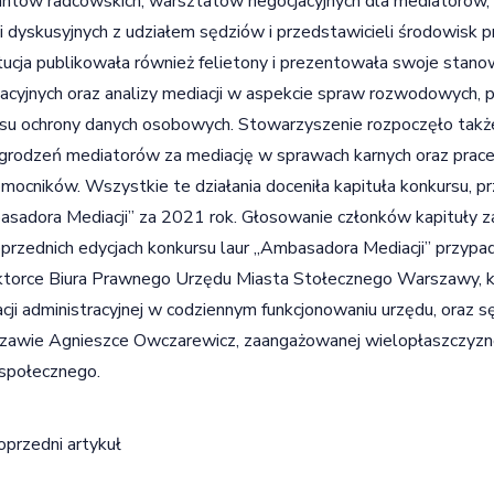
antów radcowskich, warsztatów negocjacyjnych dla mediatorów,
i dyskusyjnych z udziałem sędziów i przedstawicieli środowisk p
tucja publikowała również felietony i prezentowała swoje stan
lacyjnych oraz analizy mediacji w aspekcie spraw rozwodowych, 
su ochrony danych osobowych. Stowarzyszenie rozpoczęło także
rodzeń mediatorów za mediację w sprawach karnych oraz prac
mocników. Wszystkie te działania doceniła kapituła konkursu, p
sadora Mediacji” za 2021 rok. Głosowanie członków kapituły za
rzednich edycjach konkursu laur „Ambasadora Mediacji” przypadł
torce Biura Prawnego Urzędu Miasta Stołecznego Warszawy, k
cji administracyjnej w codziennym funkcjonowaniu urzędu, oraz
awie Agnieszce Owczarewicz, zaangażowanej wielopłaszczyzno
 społecznego.
igacja wpisu
oprzedni artykuł