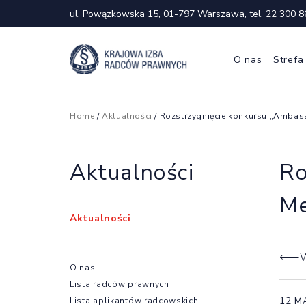
ul. Powązkowska 15, 01-797 Warszawa, tel.
22 300 8
O nas
Strefa
Home
/
Aktualności
/ Rozstrzygnięcie konkursu „Ambas
Aktualności
Ro
Me
Aktualności
W
O nas
Lista radców prawnych
12 M
Lista aplikantów radcowskich