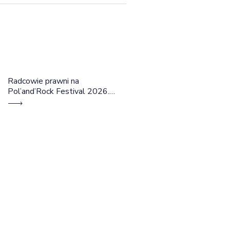
Radcowie prawni na
Pol’and’Rock Festival 2026.
Cztery dni rozmów, edukacji i
dobrej energii