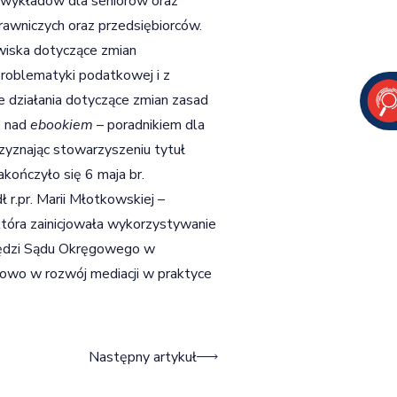
 wykładów dla seniorów oraz
rawniczych oraz przedsiębiorców.
owiska dotyczące zmian
problematyki podatkowej i z
 działania dotyczące zmian zasad
e nad
ebookiem
– poradnikiem dla
rzyznając stowarzyszeniu tytuł
kończyło się 6 maja br.
 r.pr. Marii Młotkowskiej –
tóra zainicjowała wykorzystywanie
 sędzi Sądu Okręgowego w
wo w rozwój mediacji w praktyce
Następny artykuł