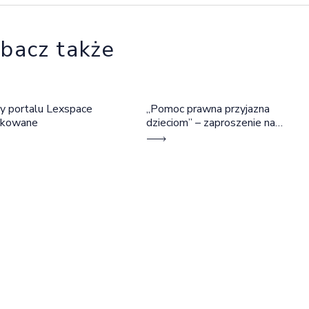
bacz także
y portalu Lexspace
„Pomoc prawna przyjazna
okowane
dzieciom” – zaproszenie na
szkolenie