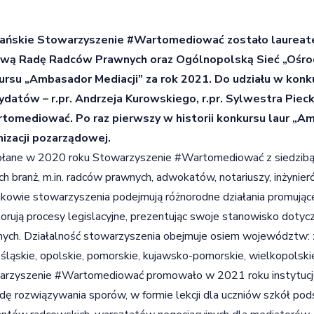
ańskie Stowarzyszenie #Wartomediować zostało laureat
ową Radę Radców Prawnych oraz Ogólnopolską Sieć „Ośro
ursu „Ambasador Mediacji” za rok 2021. Do udziału w kon
ydatów – r.pr. Andrzeja Kurowskiego, r.pr. Sylwestra Pie
tomediować.
Po raz pierwszy w historii konkursu laur „A
nizacji pozarządowej.
łane w 2020 roku Stowarzyszenie #Wartomediować z siedzibą 
ch branż, m.in. radców prawnych, adwokatów, notariuszy, inżynie
kowie stowarzyszenia podejmują różnorodne działania promujące 
orują procesy legislacyjne, prezentując swoje stanowisko doty
ych. Działalność stowarzyszenia obejmuje osiem województw: z
śląskie, opolskie, pomorskie, kujawsko-pomorskie, wielkopolski
rzyszenie #Wartomediować promowało w 2021 roku instytucję 
ę rozwiązywania sporów, w formie lekcji dla uczniów szkół pod