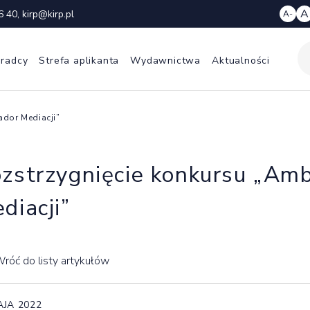
A
6 40
,
kirp@kirp.pl
A-
 radcy
Strefa aplikanta
Wydawnictwa
Aktualności
ador Mediacji”
zstrzygnięcie konkursu „Am
diacji”
róć do listy artykułów
AJA 2022