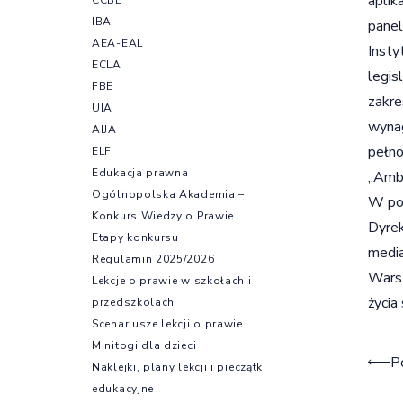
aplik
IBA
panel
AEA-EAL
Insty
ECLA
legis
FBE
zakre
UIA
wynag
AIJA
pełno
ELF
Edukacja prawna
„Amba
Ogólnopolska Akademia –
W pop
Konkurs Wiedzy o Prawie
Dyrek
Etapy konkursu
media
Regulamin 2025/2026
Warsz
Lekcje o prawie w szkołach i
życia
przedszkolach
Scenariusze lekcji o prawie
Minitogi dla dzieci
Naw
P
Naklejki, plany lekcji i pieczątki
edukacyjne