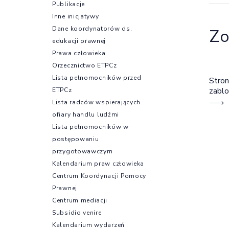
Publikacje
Inne inicjatywy
Dane koordynatorów ds.
Zo
edukacji prawnej
Prawa człowieka
Orzecznictwo ETPCz
Lista pełnomocników przed
Stron
zabl
ETPCz
Lista radców wspierających
ofiary handlu ludźmi
Lista pełnomocników w
postępowaniu
przygotowawczym
Kalendarium praw człowieka
Centrum Koordynacji Pomocy
Prawnej
Centrum mediacji
Subsidio venire
Kalendarium wydarzeń