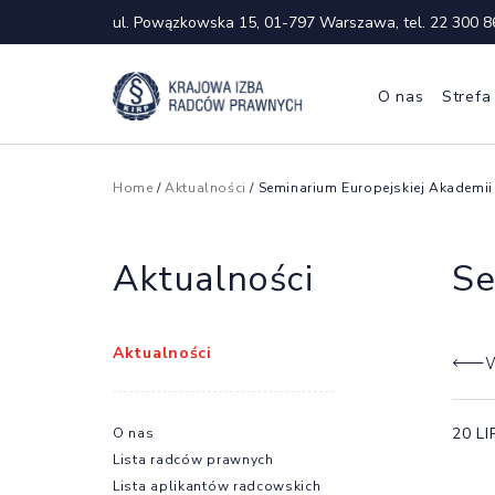
ul. Powązkowska 15, 01-797 Warszawa, tel.
22 300 8
O nas
Strefa
Home
/
Aktualności
/ Seminarium Europejskiej Akademii
Aktualności
Se
Aktualności
W
20 L
O nas
Lista radców prawnych
Lista aplikantów radcowskich