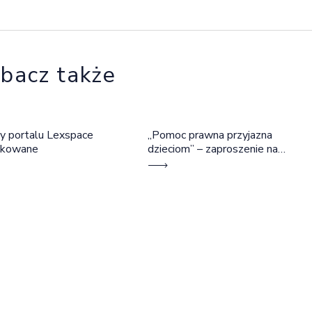
bacz także
y portalu Lexspace
„Pomoc prawna przyjazna
okowane
dzieciom” – zaproszenie na
szkolenie