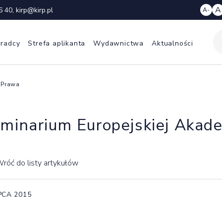
A
6 40
,
kirp@kirp.pl
A-
 radcy
Strefa aplikanta
Wydawnictwa
Aktualności
 Prawa
minarium Europejskiej Akad
róć do listy artykułów
IPCA 2015