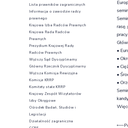
Europ
Lista prawników zagranicznych
semin
Informacja o zawodzie radcy
Semin
prawnego
Krajowa Izba Radców Prawnych
rasę,
Krajowa Rada Radców
pracy
Prawnych
Głów
Prezydium Krajowej Rady
• Eur
Radców Prawnych
• Okr
Wyższy Sąd Dyscyplinarny
• Ci
Główny Rzecznik Dyscyplinarny
Wyższa Komisja Rewizyjna
• Śro
Komisje KRRP
• Orz
Komitety stałe KRRP
Semin
Krajowy Zespół Wizytatorów
kand
Izby Okręgowe
Więce
Ośrodek Badań, Studiów i
Legislacji
Działalność zagraniczna
Naw
P
CCBE