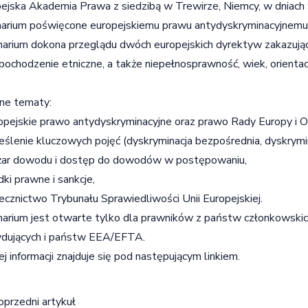
ejska Akademia Prawa z siedzibą w Trewirze, Niemcy, w dniach 
arium poświęcone europejskiemu prawu antydyskryminacyjnemu
arium dokona przeglądu dwóch europejskich dyrektyw zakazując
 pochodzenie etniczne, a także niepełnosprawność, wiek, orientac
.
ne tematy:
opejskie prawo antydyskryminacyjne oraz prawo Rady Europy i 
eślenie kluczowych pojęć (dyskryminacja bezpośrednia, dyskrymi
ężar dowodu i dostęp do dowodów w postępowaniu,
dki prawne i sankcje,
ecznictwo Trybunału Sprawiedliwości Unii Europejskiej.
arium jest otwarte tylko dla prawników z państw członkowskich 
ydujących i państw EEA/EFTA.
j informacji znajduje się pod następującym
linkiem
.
igacja wpisu
oprzedni artykuł