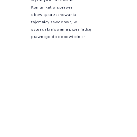
Komunikat w sprawie
obowiązku zachowania
tajemnicy zawodowej w
sytuacji kierowania przez radcę
prawnego do odpowiednich
organów zawiadomienia
o podejrzeniu popełnienia
czynu zabronionego przez
prawo
Komunikat w sprawie
możliwości podejmowania
działań w zakresie ustawy o
Na skróty
ochronie sygnalistów
Szkolenia
Szkolenia e-KIRP –
profesjonalny rozwój online
Kursy językowe
Szkolenia OIRP