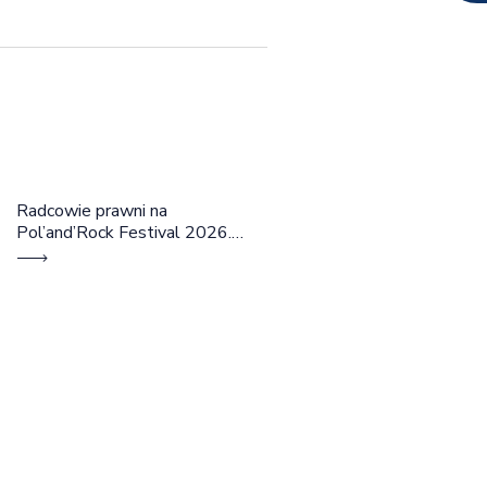
Radcowie prawni na
Pol’and’Rock Festival 2026.
Cztery dni rozmów, edukacji i
dobrej energii