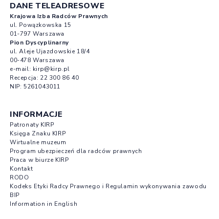
DANE TELEADRESOWE
Krajowa Izba Radców Prawnych
ul. Powązkowska 15
01-797 Warszawa
Pion Dyscyplinarny
ul. Aleje Ujazdowskie 18/4
00-478 Warszawa
e-mail:
kirp@kirp.pl
Recepcja:
22 300 86 40
NIP: 5261043011
INFORMACJE
Patronaty KIRP
Księga Znaku KIRP
Wirtualne muzeum
Program ubezpieczeń dla radców prawnych
Praca w biurze KIRP
Kontakt
RODO
Kodeks Etyki Radcy Prawnego i Regulamin wykonywania zawodu
BIP
Information in English