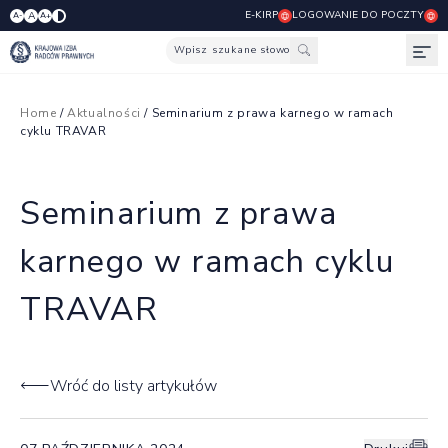
E-KIRP
LOGOWANIE DO POCZTY
A
A-
A+
Wpisz szukane słowo
Otw
Home
/
Aktualności
/ Seminarium z prawa karnego w ramach
cyklu TRAVAR
Seminarium z prawa
karnego w ramach cyklu
TRAVAR
Wróć do listy artykułów