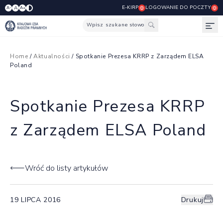
E-KIRP
LOGOWANIE DO POCZTY
A
A-
A+
Wpisz szukane słowo
Otw
Home
/
Aktualności
/ Spotkanie Prezesa KRRP z Zarządem ELSA
Poland
Spotkanie Prezesa KRRP
z Zarządem ELSA Poland
Wróć do listy artykułów
19 LIPCA 2016
Drukuj