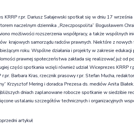
s KRRP r.pr. Dariusz Sałajewski spotkał się w dniu 17 września 
torem naczelnym dziennika „Rzeczpospolita” Bogusławem Chr
ono możliwości rozszerzenia współpracy, a także wspólnych inic
ów krajowych samorządu radców prawnych. Niektóre z nowych 
 bieżącym roku. Wspólne działania i projekty w zakresie edukacj
omości prawnej społeczeństwa zakłada się realizować już od po
giej części spotkania wzięli również udział Wiceprezes KRRP r.
r.pr. Barbara Kras, rzecznik prasowy r.pr. Stefan Mucha, redakt
y” Krzysztof Mering i doradca Prezesa ds. mediów Anita Białek
bliższych dniach zaplanowane robocze spotkanie w siedzibie red
ęcone ustalaniu szczegółów technicznych i organizacyjnych wspó
igacja wpisu
oprzedni artykuł