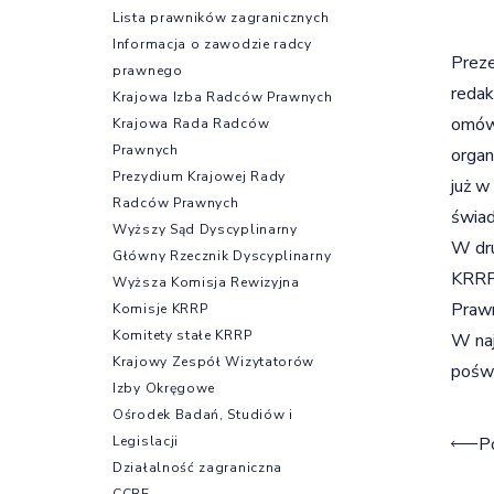
Lista prawników zagranicznych
Informacja o zawodzie radcy
Preze
prawnego
redak
Krajowa Izba Radców Prawnych
omówi
Krajowa Rada Radców
Prawnych
organ
Prezydium Krajowej Rady
już w
Radców Prawnych
świad
Wyższy Sąd Dyscyplinarny
W dru
Główny Rzecznik Dyscyplinarny
KRRP 
Wyższa Komisja Rewizyjna
Prawn
Komisje KRRP
Komitety stałe KRRP
W naj
Krajowy Zespół Wizytatorów
poświ
Izby Okręgowe
Ośrodek Badań, Studiów i
Naw
Legislacji
P
Działalność zagraniczna
CCBE