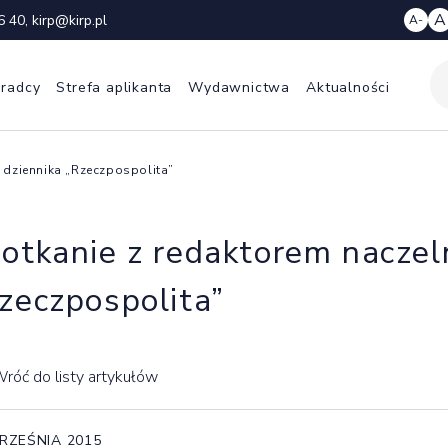
A
6 40
,
kirp@kirp.pl
A-
 radcy
Strefa aplikanta
Wydawnictwa
Aktualności
 dziennika „Rzeczpospolita”
otkanie z redaktorem naczel
zeczpospolita”
róć do listy artykułów
RZEŚNIA 2015