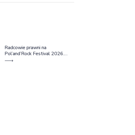
Radcowie prawni na
Pol’and’Rock Festival 2026.
Cztery dni rozmów, edukacji i
dobrej energii