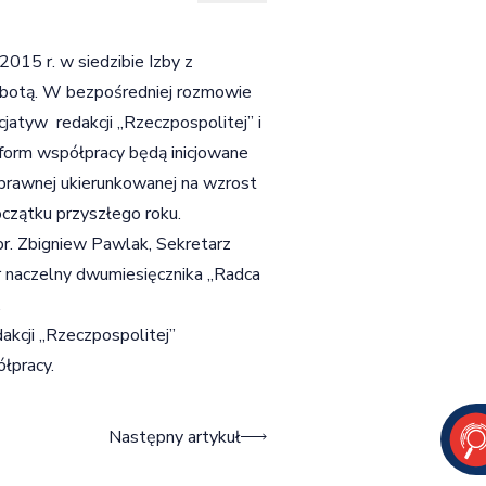
2015 r. w siedzibie Izby z
abotą. W bezpośredniej rozmowie
jatyw redakcji „Rzeczpospolitej” i
form współpracy będą inicjowane
i prawnej ukierunkowanej na wzrost
czątku przyszłego roku.
pr. Zbigniew Pawlak, Sekretarz
or naczelny dwumiesięcznika „Radca
.
akcji „Rzeczpospolitej”
łpracy.
Następny artykuł