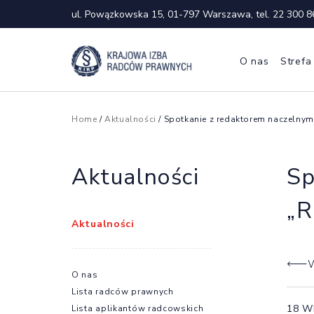
ul. Powązkowska 15, 01-797 Warszawa, tel.
22 300 8
O nas
Strefa
Home
/
Aktualności
/ Spotkanie z redaktorem naczelnym
Aktualności
Sp
„R
Aktualności
W
O nas
Lista radców prawnych
18 W
Lista aplikantów radcowskich