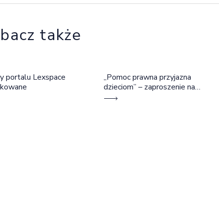
bacz także
y portalu Lexspace
„Pomoc prawna przyjazna
okowane
dzieciom” – zaproszenie na
szkolenie