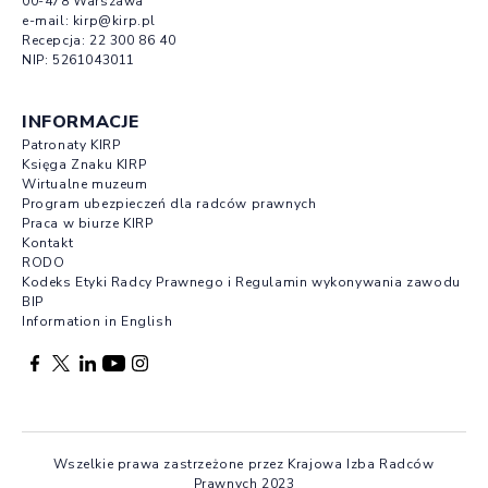
00-478 Warszawa
e-mail:
kirp@kirp.pl
Recepcja:
22 300 86 40
NIP: 5261043011
INFORMACJE
Patronaty KIRP
Księga Znaku KIRP
Wirtualne muzeum
Program ubezpieczeń dla radców prawnych
Praca w biurze KIRP
Kontakt
RODO
Kodeks Etyki Radcy Prawnego i Regulamin wykonywania zawodu
BIP
Information in English
Facebook otwierany w nowej karcie
Profil X otwierany w nowej karcie
Profil LinkedIn otwierany w nowej karcie
Profil YouTube otwierany w nowej karcie
Profil Instagram otwierany w nowej karcie
Wszelkie prawa zastrzeżone przez Krajowa Izba Radców
Prawnych 2023