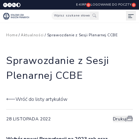
E-KIRP
LOGOWANIE DO POCZTY
A
A-
A+
Wpisz szukane słowo
Otw
Home
/
Aktualności
/ Sprawozdanie z Sesji Plenarnej CCBE
Sprawozdanie z Sesji
Plenarnej CCBE
Wróć do listy artykułów
28 LISTOPADA 2022
Drukuj
Wybór nowej Prezydencji na 2023 rok oraz