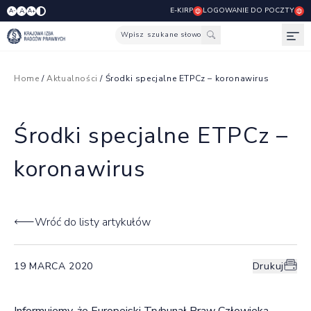
E-KIRP
LOGOWANIE DO POCZTY
A
A-
A+
Wpisz szukane słowo
Otw
Home
/
Aktualności
/ Środki specjalne ETPCz – koronawirus
Środki specjalne ETPCz –
koronawirus
Wróć do listy artykułów
19 MARCA 2020
Drukuj
Informujemy, że Europejski Trybunał Praw Człowieka