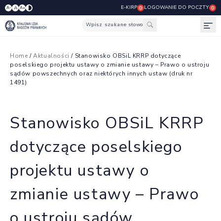
E-KIRP
LOGOWANIE DO POCZTY
A
A-
A+
Wpisz szukane słowo
Otw
Home
/
Aktualności
/ Stanowisko OBSiL KRRP dotyczące
poselskiego projektu ustawy o zmianie ustawy – Prawo o ustroju
sądów powszechnych oraz niektórych innych ustaw (druk nr
1491)
Stanowisko OBSiL KRRP
dotyczące poselskiego
projektu ustawy o
zmianie ustawy – Prawo
o ustroju sądów