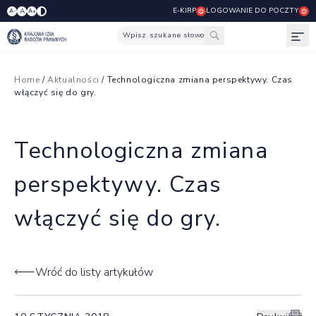
E-KIRP
LOGOWANIE DO POCZTY
A
A-
A+
Wpisz szukane słowo
Otw
Home
/
Aktualności
/ Technologiczna zmiana perspektywy. Czas
włączyć się do gry.
Technologiczna zmiana
perspektywy. Czas
włączyć się do gry.
Wróć do listy artykułów