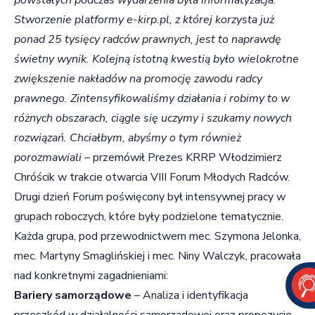
Stworzenie platformy e-kirp.pl, z której korzysta już
ponad 25 tysięcy radców prawnych, jest to naprawdę
świetny wynik. Kolejną istotną kwestią było wielokrotne
zwiększenie nakładów na promocję zawodu radcy
prawnego. Zintensyfikowaliśmy działania i robimy to w
różnych obszarach, ciągle się uczymy i szukamy nowych
rozwiązań. Chciałbym, abyśmy o tym również
porozmawiali
– przemówił Prezes KRRP Włodzimierz
Chróścik w trakcie otwarcia VIII Forum Młodych Radców.
Drugi dzień Forum poświęcony był intensywnej pracy w
grupach roboczych, które były podzielone tematycznie.
Każda grupa, pod przewodnictwem mec. Szymona Jelonka,
mec. Martyny Smaglińskiej i mec. Niny Walczyk, pracowała
nad konkretnymi zagadnieniami:
Bariery samorządowe
– Analiza i identyfikacja
przeszkód w działalności samorządowej oraz propozycje