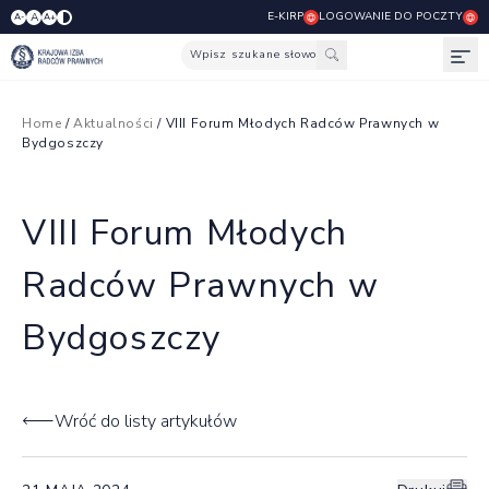
E-KIRP
LOGOWANIE DO POCZTY
A
A-
A+
Wpisz szukane słowo
Otw
Home
/
Aktualności
/ VIII Forum Młodych Radców Prawnych w
Bydgoszczy
VIII Forum Młodych
Radców Prawnych w
Bydgoszczy
Wróć do listy artykułów