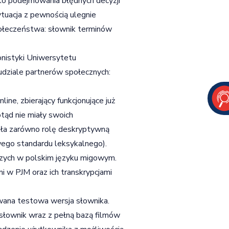
yko podejmowania błędnych decyzji
tuacja z pewnością ulegnie
 społeczeństwa: słownik terminów
onistyki Uniwersytetu
dziale partnerów społecznych:
ne, zbierający funkcjonujące już
otąd nie miały swoich
iła zarówno rolę deskryptywną
ego standardu leksykalnego).
zych w polskim języku migowym.
 w PJM oraz ich transkrypcjami
wana testowa wersja słownika.
łownik wraz z pełną bazą filmów