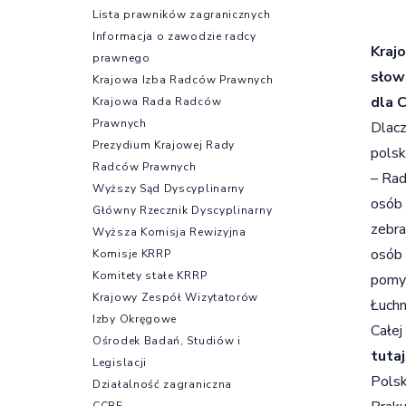
Lista prawników zagranicznych
Informacja o zawodzie radcy
Kraj
prawnego
słow
Krajowa Izba Radców Prawnych
dla 
Krajowa Rada Radców
Prawnych
Dlacz
Prezydium Krajowej Rady
pols
Radców Prawnych
– Rad
Wyższy Sąd Dyscyplinarny
osób 
Główny Rzecznik Dyscyplinarny
zebra
Wyższa Komisja Rewizyjna
osób 
Komisje KRRP
Komitety stałe KRRP
pomy
Krajowy Zespół Wizytatorów
Łuchn
Izby Okręgowe
Całej
Ośrodek Badań, Studiów i
tutaj
Legislacji
Polsk
Działalność zagraniczna
CCBE