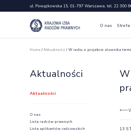
ul. Powązkowska 15, 01-797 Warszawa, tel.
22 300 8
O nas
Strefa
Home
/
Aktualności
/ W radiu o projekcie słownika te
Aktualności
W 
pr
Aktualności
W
O nas
Lista radców prawnych
13 S
Lista aplikantów radcowskich