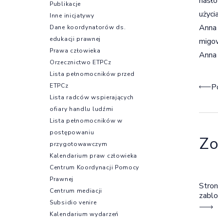
hasło
Publikacje
użyci
Inne inicjatywy
Anna 
Dane koordynatorów ds.
edukacji prawnej
migow
Prawa człowieka
Anna
Orzecznictwo ETPCz
Lista pełnomocników przed
Naw
ETPCz
P
Lista radców wspierających
ofiary handlu ludźmi
Lista pełnomocników w
postępowaniu
Zo
przygotowawczym
Kalendarium praw człowieka
Centrum Koordynacji Pomocy
Prawnej
Stron
Centrum mediacji
zabl
Subsidio venire
Kalendarium wydarzeń