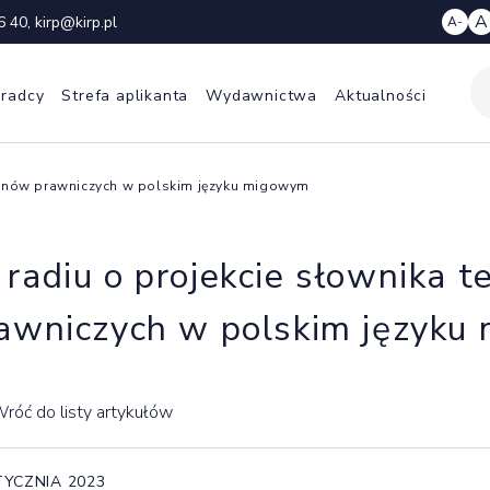
A
6 40
,
kirp@kirp.pl
A-
 radcy
Strefa aplikanta
Wydawnictwa
Aktualności
rminów prawniczych w polskim języku migowym
radiu o projekcie słownika 
awniczych w polskim język
róć do listy artykułów
TYCZNIA 2023