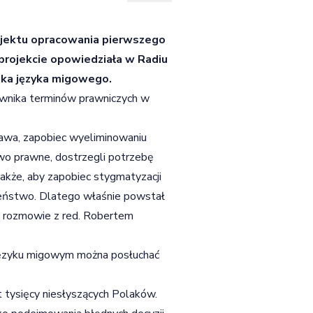
ojektu opracowania pierwszego
projekcie opowiedziała w Radiu
zka języka migowego.
ownika terminów prawniczych w
awa, zapobiec wyeliminowaniu
wo prawne, dostrzegli potrzebę
akże, aby zapobiec stygmatyzacji
czeństwo. Dlatego właśnie powstał
 rozmowie z red. Robertem
języku migowym można posłuchać
t tysięcy niesłyszących Polaków.