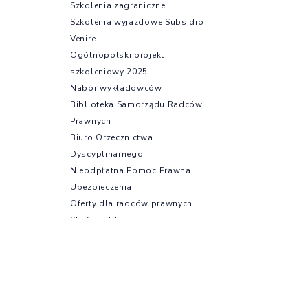
Szkolenia zagraniczne
Szkolenia wyjazdowe Subsidio
Venire
Ogólnopolski projekt
szkoleniowy 2025
Nabór wykładowców
Biblioteka Samorządu Radców
Prawnych
Biuro Orzecznictwa
Dyscyplinarnego
Nieodpłatna Pomoc Prawna
Ubezpieczenia
Oferty dla radców prawnych
Strefa aplikanta
Aplikacja radcowska –
informacje podstawowe
Egzamin radcowski
Egzamin wstępny
Regulamin i program aplikacji