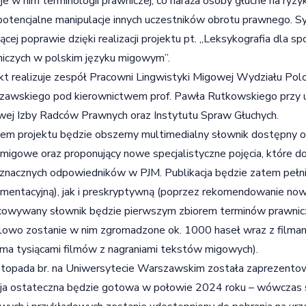
je w nim terminologii prawniczej, co naraża osoby głuche na ryz
potencjalne manipulacje innych uczestników obrotu prawnego. Sy
ącej poprawie dzięki realizacji projektu pt. „Leksykografia dla
iczych w polskim języku migowym”.
kt realizuje zespół Pracowni Lingwistyki Migowej Wydziału Pol
awskiego pod kierownictwem prof. Pawła Rutkowskiego przy u
wej Izby Radców Prawnych oraz Instytutu Spraw Głuchych.
em projektu będzie obszerny multimedialny słownik dostępny onli
 migowe oraz proponujący nowe specjalistyczne pojęcia, które d
znacznych odpowiedników w PJM. Publikacja będzie zatem pełn
mentacyjną), jak i preskryptywną (poprzez rekomendowanie now
cowywany słownik będzie pierwszym zbiorem terminów prawnic
owo zostanie w nim zgromadzone ok. 1000 haseł wraz z filmami
oma tysiącami filmów z nagraniami tekstów migowych).
stopada br. na Uniwersytecie Warszawskim została zaprezento
a ostateczna będzie gotowa w połowie 2024 roku – wówczas s