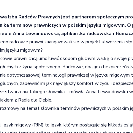
owa Izba Radców Prawnych jest partnerem społecznym pr
nika terminów prawniczych w polskim języku migowym.
O 
Ciebie Anna Lewandowska, aplikantka radcowska i tłumac
ego radcowie prawni zaangażowali się w projekt stworzenia sł
kim języku migowym?
cowie prawni chcą umożliwić osobom głuchym walkę o swoje pr
głuchych z życia społecznego. Radcowie, dbając o bezpieczeńst
nia dotychczasowej terminologii prawniczej w języku migowym t
głuchych, zapewnić im jak największy komfort w życiu i bezpie
sł stworzenia takiego słownika – mówiła Anna Lewandowska w
iakiem z Radia dla Ciebie.
 rozmowy na temat słownika terminów prawniczych w polskim 
.
i język migowy (PJM) to język, którym posługuje się kilkadziesią