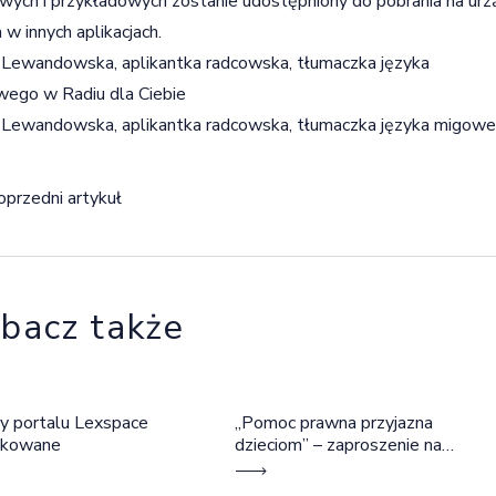
wych i przykładowych zostanie udostępniony do pobrania na urz
a w innych aplikacjach.
Lewandowska, aplikantka radcowska, tłumaczka języka
ego w Radiu dla Ciebie
 Lewandowska, aplikantka radcowska, tłumaczka języka migow
igacja wpisu
oprzedni artykuł
bacz także
y portalu Lexspace
„Pomoc prawna przyjazna
okowane
dzieciom” – zaproszenie na
szkolenie