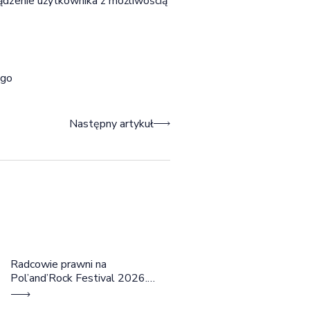
ądzenie użytkownika z możliwością
ego
Następny artykuł
Radcowie prawni na
Pol’and’Rock Festival 2026.
Cztery dni rozmów, edukacji i
dobrej energii