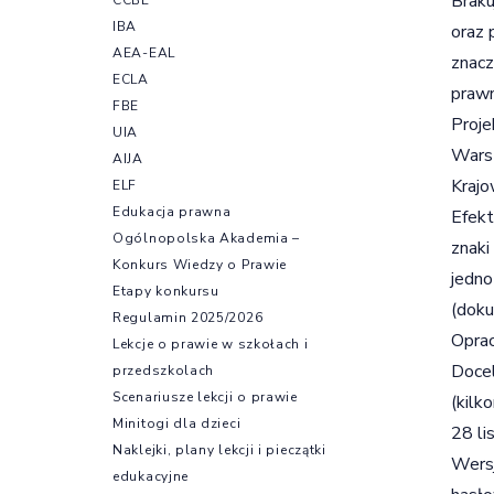
Braku
IBA
oraz 
AEA-EAL
znacz
ECLA
prawn
FBE
Proje
UIA
Warsz
AIJA
Krajo
ELF
Edukacja prawna
Efekt
Ogólnopolska Akademia –
znaki
Konkurs Wiedzy o Prawie
jedno
Etapy konkursu
(doku
Regulamin 2025/2026
Opra
Lekcje o prawie w szkołach i
Docel
przedszkolach
Scenariusze lekcji o prawie
(kilk
Minitogi dla dzieci
28 li
Naklejki, plany lekcji i pieczątki
Wersj
edukacyjne