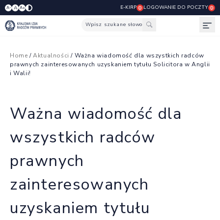
E-KIRP
LOGOWANIE DO POCZTY
A
A-
A+
Wpisz szukane słowo
Otw
Home
/
Aktualności
/ Ważna wiadomość dla wszystkich radców
prawnych zainteresowanych uzyskaniem tytułu Solicitora w Anglii
i Walii!
Ważna wiadomość dla
wszystkich radców
prawnych
zainteresowanych
uzyskaniem tytułu