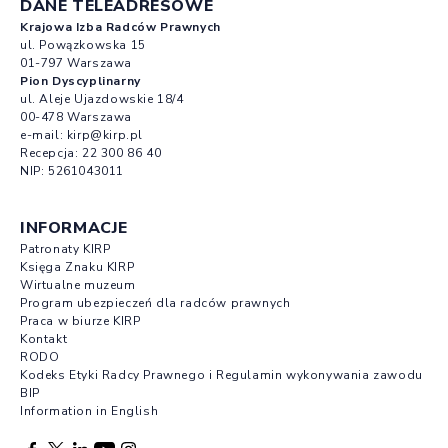
DANE TELEADRESOWE
Krajowa Izba Radców Prawnych
ul. Powązkowska 15
01-797 Warszawa
Pion Dyscyplinarny
ul. Aleje Ujazdowskie 18/4
00-478 Warszawa
e-mail:
kirp@kirp.pl
Recepcja:
22 300 86 40
NIP: 5261043011
INFORMACJE
Patronaty KIRP
Księga Znaku KIRP
Wirtualne muzeum
Program ubezpieczeń dla radców prawnych
Praca w biurze KIRP
Kontakt
RODO
Kodeks Etyki Radcy Prawnego i Regulamin wykonywania zawodu
BIP
Information in English