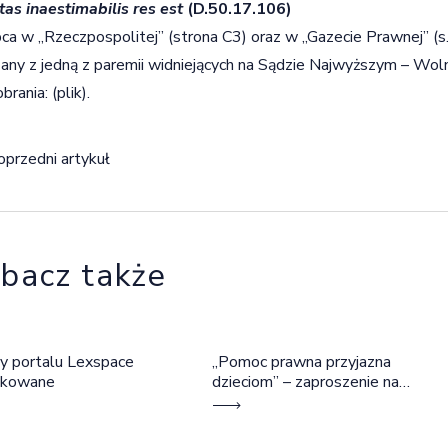
tas inaestimabilis res est
(D.50.17.106)
pca w „Rzeczpospolitej” (strona C3) oraz w „Gazecie Prawnej” (s
any z jedną z paremii widniejących na Sądzie Najwyższym – Woln
brania:
(plik)
.
igacja wpisu
oprzedni artykuł
bacz także
y portalu Lexspace
„Pomoc prawna przyjazna
okowane
dzieciom” – zaproszenie na
szkolenie