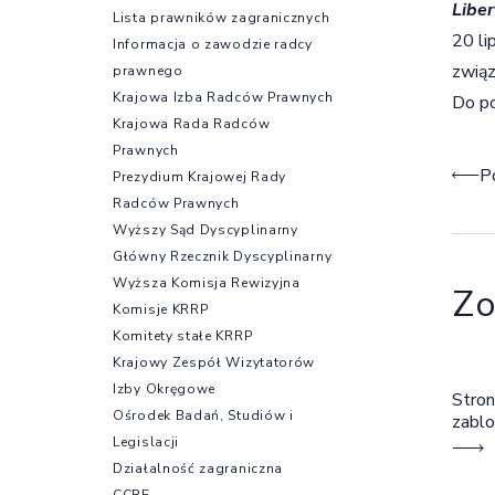
Liber
Lista prawników zagranicznych
20 li
Informacja o zawodzie radcy
związ
prawnego
Krajowa Izba Radców Prawnych
Do po
Krajowa Rada Radców
Prawnych
Naw
P
Prezydium Krajowej Rady
Radców Prawnych
Wyższy Sąd Dyscyplinarny
Główny Rzecznik Dyscyplinarny
Wyższa Komisja Rewizyjna
Zo
Komisje KRRP
Komitety stałe KRRP
Krajowy Zespół Wizytatorów
Izby Okręgowe
Stron
Ośrodek Badań, Studiów i
zabl
Legislacji
Działalność zagraniczna
CCBE