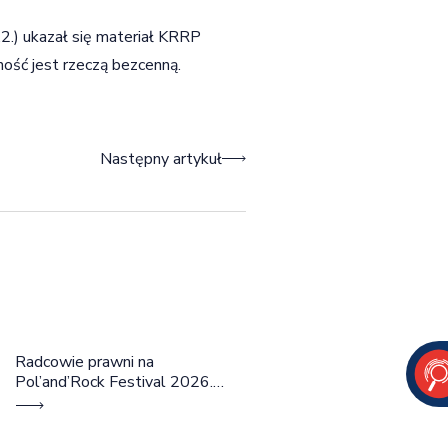
.2.) ukazał się materiał KRRP
ość jest rzeczą bezcenną.
Następny artykuł
Radcowie prawni na
Pol’and’Rock Festival 2026.
Cztery dni rozmów, edukacji i
dobrej energii