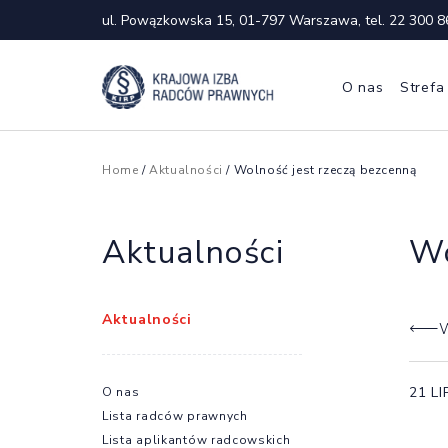
ul. Powązkowska 15, 01-797 Warszawa, tel.
22 300 8
O nas
Strefa
Home
/
Aktualności
/ Wolność jest rzeczą bezcenną
Aktualności
Wo
Aktualności
W
21 L
O nas
Lista radców prawnych
Lista aplikantów radcowskich