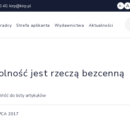
A
6 40
,
kirp@kirp.pl
A-
 radcy
Strefa aplikanta
Wydawnictwa
Aktualności
lność jest rzeczą bezcenną
róć do listy artykułów
IPCA 2017