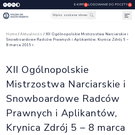
E-KIRP
LOGOWANIE DO POCZTY
A
A-
A+
Wpisz szukane słowo
Otw
Home
/
Aktualności
/ XII Ogólnopolskie Mistrzostwa Narciarskie i
Snowboardowe Radców Prawnych i Aplikantów, Krynica Zdrój 5 –
8 marca 2015 r.
XII Ogólnopolskie
Mistrzostwa Narciarskie i
Snowboardowe Radców
Prawnych i Aplikantów,
Krynica Zdrój 5 – 8 marca