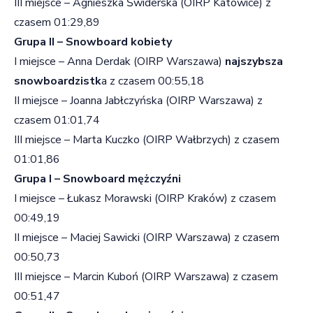
III miejsce – Agnieszka Świderska (OIRP Katowice) z
czasem 01:29,89
Grupa II – Snowboard kobiety
I miejsce – Anna Derdak (OIRP Warszawa)
najszybsza
snowboardzistk
a z czasem 00:55,18
II miejsce – Joanna Jabłczyńska (OIRP Warszawa) z
czasem 01:01,74
III miejsce – Marta Kuczko (OIRP Wałbrzych) z czasem
01:01,86
Grupa I – Snowboard mężczyźni
I miejsce – Łukasz Morawski (OIRP Kraków) z czasem
00:49,19
II miejsce – Maciej Sawicki (OIRP Warszawa) z czasem
00:50,73
III miejsce – Marcin Kuboń (OIRP Warszawa) z czasem
00:51,47