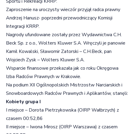
Sportu i Rekreacji KRRP.
Zaproszenie na uroczysty wieczór przyjął radca prawny
Andrzej Hanusz- poprzedni przewodniczący Komisji
Integracji KRRP.
Nagrody ufundowane zostały przez Wydawnictwa C.H.
Beck Sp. z o.o., Wolters Kluwer S.A. Wręczyli je panowie
Kamil Kowalski, Sławomir Zatorski – C.H.Beck, pan
Wojciech Zysk – Wolters Kluwer S.A.
Wsparcie finansowe przekazała jak co roku Okręgowa
Izba Radców Prawnych w Krakowie.
Na podium XII Ogólnopolskich Mistrzostw Narciarskich i
Snowboardowych Radców Prawnych i Aplikantów, stanęli:
Kobiety grupa I
I miejsce – Dorota Pietrzykowska (OIRP Wałbrzych) z
czasem 00:52,86
II miejsce – Iwona Mirosz (OIRP Warszawa) z czasem