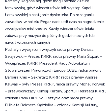
Karczmy Regionalnej, gdzie mogli poznać kulturę
łemkowską, gdyż wieczór uświetnił występ Kapeli
Łemkowskiej a następnie dyskoteka. Po rozegraniu
zawodów, w hotelu Pegaz nadszedł czas na nagrodzenie
zwycięzców mistrzostw. Każdy wieczór uświetniała
zabawa przy muzyce do późnych godzin nocnych lub
nawet wczesnych rannych.
Puchary zwycięzcom wręczyli radca prawny Dariusz
Sałajewski – Prezes KRRP, radca prawny Maria Ślązak –
Wiceprezes KRRP, Prezydent Rady Adwokatur i
Stowarzyszeń Prawniczych Europy CCBE, radca prawny
Barbara Kras – Sekretarz KRRP, radca prawny Andrzej
Kalwas – były Prezes KRRP, radca prawny Michał Korwek
– przewodniczący Komisji Kultury, Sportu i Rekreacji KRRP,
dziekan Rady OIRP w Olsztynie oraz radca prawny
Elżbieta Reichert-Kądziołka – członek Komisji Kultury,