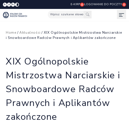
E-KIRP
LOGOWANIE DO POCZTY
A
A-
A+
Wpisz szukane słowo
Otw
Home
/
Aktualności
/ XIX Ogólnopolskie Mistrzostwa Narciarskie
i Snowboardowe Radców Prawnych i Aplikantów zakończone
XIX Ogólnopolskie
Mistrzostwa Narciarskie i
Snowboardowe Radców
Prawnych i Aplikantów
zakończone