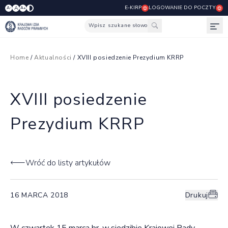
E-KIRP
LOGOWANIE DO POCZTY
A
A-
A+
Wpisz szukane słowo
Otw
Home
/
Aktualności
/ XVIII posiedzenie Prezydium KRRP
XVIII posiedzenie
Prezydium KRRP
Wróć do listy artykułów
16 MARCA 2018
Drukuj
W czwartek 15 marca br. w siedzibie Krajowej Rady