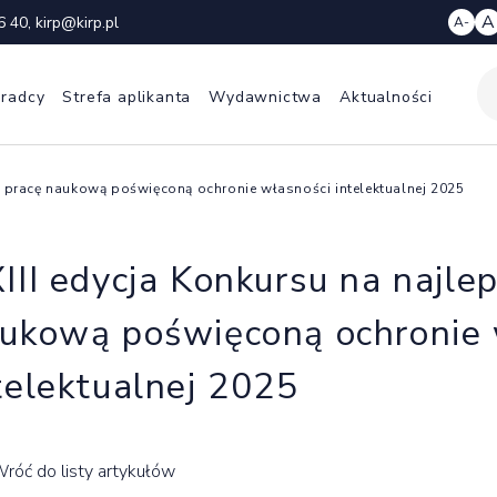
A
6 40
,
kirp@kirp.pl
A-
 radcy
Strefa aplikanta
Wydawnictwa
Aktualności
zą pracę naukową poświęconą ochronie własności intelektualnej 2025
III edycja Konkursu na najle
ukową poświęconą ochronie 
telektualnej 2025
róć do listy artykułów