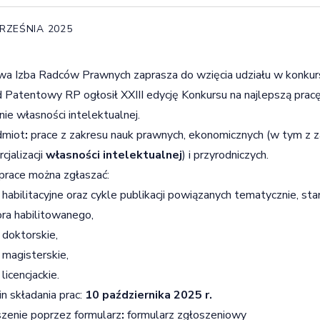
RZEŚNIA 2025
wa Izba Radców Prawnych zaprasza do wzięcia udziału w konkurs
 Patentowy RP ogłosił XXIII edycję Konkursu na najlepszą pra
nie
własności intelektualnej
.
dmiot
:
prace z zakresu nauk prawnych, ekonomicznych (w tym z z
cjalizacji
własności intelektualnej
) i przyrodniczych.
 prace można zgłaszać:
 habilitacyjne oraz cykle publikacji powiązanych tematycznie, s
ra habilitowanego,
 doktorskie,
 magisterskie,
licencjackie.
n składania prac:
10 października 2025
r.
zenie poprzez formularz
:
formularz zgłoszeniowy