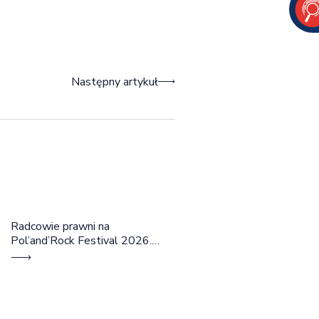
Następny artykuł
Radcowie prawni na
Pol’and’Rock Festival 2026.
Cztery dni rozmów, edukacji i
dobrej energii