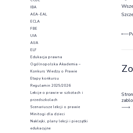
Wsze
IBA
Szcz
AEA-EAL
ECLA
FBE
Naw
P
UIA
AIJA
ELF
Edukacja prawna
Ogólnopolska Akademia –
Zo
Konkurs Wiedzy o Prawie
Etapy konkursu
Regulamin 2025/2026
Lekcje o prawie w szkołach i
Stron
zabl
przedszkolach
Scenariusze lekcji o prawie
Minitogi dla dzieci
Naklejki, plany lekcji i pieczątki
edukacyjne