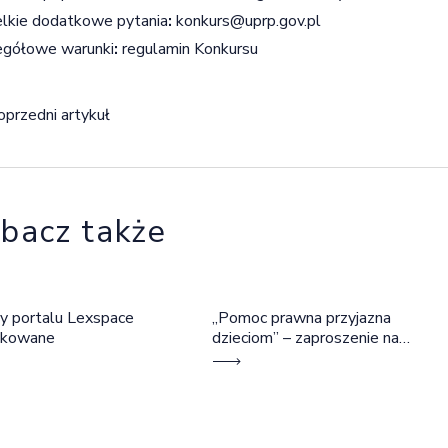
lkie dodatkowe pytania
:
konkurs@uprp.gov.pl
egółowe warunki
:
regulamin Konkursu
igacja wpisu
oprzedni artykuł
bacz także
y portalu Lexspace
„Pomoc prawna przyjazna
okowane
dzieciom” – zaproszenie na
szkolenie