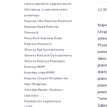
Lista prawników zagranicznych
12 W
Informacja o zawodzie radcy
prawnego
Krajowa Izba Radców Prawnych
Krajo
Krajowa Rada Radców
Urząd
Prawnych
ochro
Prezydium Krajowej Rady
Radców Prawnych
Prze
Wyższy Sąd Dyscyplinarny
komer
Główny Rzecznik Dyscyplinarny
Jakie
Wyższa Komisja Rewizyjna
prace
Komisje KRRP
dokto
Komitety stałe KRRP
prace
Krajowy Zespół Wizytatorów
Izby Okręgowe
prace
Ośrodek Badań, Studiów i
prace 
Legislacji
Termi
Działalność zagraniczna
Zgłos
CCBE