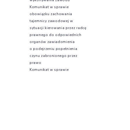
Komunikat w sprawie
obowiązku zachowania
tajemnicy zawodowej w
sytuacji kierowania przez radcę
prawnego do odpowiednich
organów zawiadomienia
o podejrzeniu popełnienia
czynu zabronionego przez
prawo
Komunikat w sprawie
możliwości podejmowania
działań w zakresie ustawy o
ochronie sygnalistów
Szkolenia
Szkolenia e-KIRP –
profesjonalny rozwój online
Kursy językowe
Szkolenia OIRP