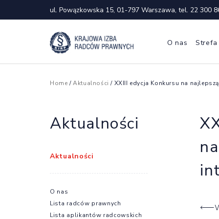
ul. Powązkowska 15, 01-797 Warszawa, tel.
22 300 8
O nas
Strefa
Home
/
Aktualności
/ XXIII edycja Konkursu na najleps
Aktualności
XX
na
Aktualności
in
O nas
Lista radców prawnych
W
Lista aplikantów radcowskich