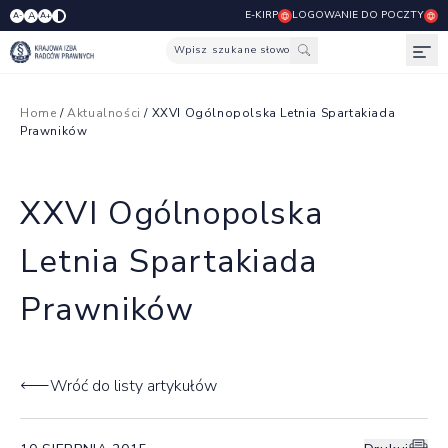
E-KIRP
LOGOWANIE DO POCZTY
A
A-
A+
Wpisz szukane słowo
Otw
Home
/
Aktualności
/ XXVI Ogólnopolska Letnia Spartakiada
Prawników
XXVI Ogólnopolska
Letnia Spartakiada
Prawników
Wróć do listy artykułów