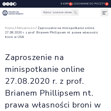
E-KIRP
LOGOWANIE DO POCZTY
A
A-
A+
Wpisz szukane słowo
Otw
Home
/
Aktualności
/ Zaproszenie na minispotkanie online
27.08.2020 r. z prof. Brianem Phillipsem nt. prawa własności
broni w USA
Zaproszenie na
minispotkanie online
27.08.2020 r. z prof.
Brianem Phillipsem nt.
prawa własności broni w