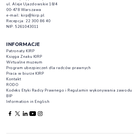
ul. Aleje Ujazdowskie 18/4
00-478 Warszawa
e-mail:
kirp@kirp.pl
Recepcja:
22 300 86 40
NIP: 5261043011
INFORMACJE
Patronaty KIRP
Księga Znaku KIRP
Wirtualne muzeum
Program ubezpieczeń dla radców prawnych
Praca w biurze KIRP
Kontakt
RODO
Kodeks Etyki Radcy Prawnego i Regulamin wykonywania zawodu
BIP
Information in English
Facebook otwierany w nowej karcie
Profil X otwierany w nowej karcie
Profil LinkedIn otwierany w nowej karcie
Profil YouTube otwierany w nowej karcie
Profil Instagram otwierany w nowej karcie