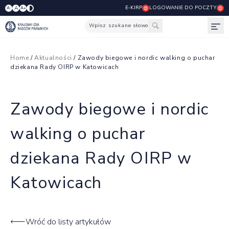
E-KIRP
LOGOWANIE DO POCZTY
A
A-
A+
Wpisz szukane słowo
Otw
Home
/
Aktualności
/ Zawody biegowe i nordic walking o puchar
dziekana Rady OIRP w Katowicach
Zawody biegowe i nordic
walking o puchar
dziekana Rady OIRP w
Katowicach
Wróć do listy artykułów