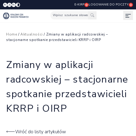
E-KIRP
LOGOWANIE DO POCZTY
A
A-
A+
Wpisz szukane słowo
Otw
Home
/
Aktualności
/ Zmiany w aplikacji radcowskiej –
stacjonarne spotkanie przedstawicieli KRRP i OIRP
Zmiany w aplikacji
radcowskiej – stacjonarne
spotkanie przedstawicieli
KRRP i OIRP
Wróć do listy artykułów