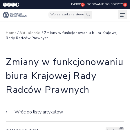
E-KIRP
LOGOWANIE DO POCZTY
A
A-
A+
Wpisz szukane słowo
Otw
Home
/
Aktualności
/ Zmiany w funkcjonowaniu biura Krajowej
Rady Radców Prawnych
Zmiany w funkcjonowaniu
biura Krajowej Rady
Radców Prawnych
Wróć do listy artykułów