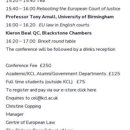
15.20 – 15.40 Tea
15.40 – 16.00
Rebooting the European Court of Justice
Professor Tony Arnull, University of Birmingham
16.00 – 16.20
EU law in English courts
Kieron Beal QC, Blackstone Chambers
16.20 – 17.00
Brexit round table
The conference will be followed by a drinks reception
Conference Fee £250
Academic/KCL Alumni/Government Departments £125
Full time students (outside KCL) £75
To register and pay via our e-store click
here
Enquiries to
cel@kcl.ac.uk
Christine Copping
Manager
Centre of European Law