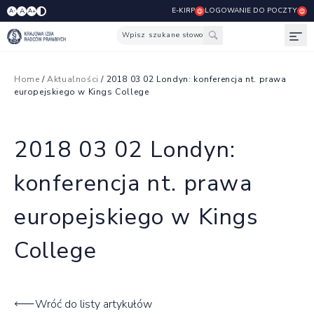
E-KIRP
LOGOWANIE DO POCZTY
A
A-
A+
Wpisz szukane słowo
Otw
Home
/
Aktualności
/ 2018 03 02 Londyn: konferencja nt. prawa
europejskiego w Kings College
2018 03 02 Londyn:
konferencja nt. prawa
europejskiego w Kings
College
Wróć do listy artykułów