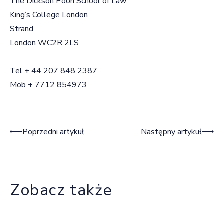
The Dickson Poon School of Law
King’s College London
Strand
London WC2R 2LS
Tel
+ 44 207 848 2387
Mob + 7712 854973
Nawigacja wpisu
Poprzedni artykuł
Następny artykuł
Zobacz także