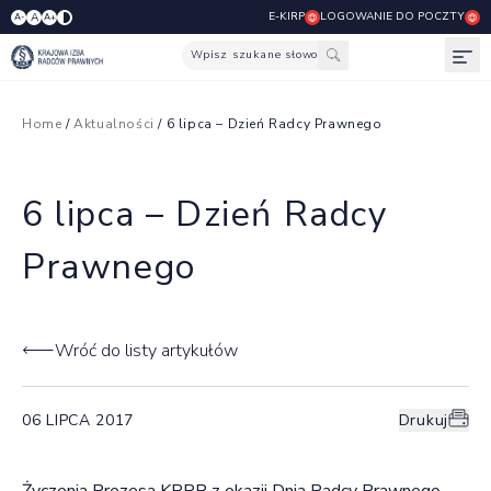
E-KIRP
LOGOWANIE DO POCZTY
A
A-
A+
Wpisz szukane słowo
Otw
Home
/
Aktualności
/ 6 lipca – Dzień Radcy Prawnego
6 lipca – Dzień Radcy
Prawnego
Wróć do listy artykułów
06 LIPCA 2017
Drukuj
Życzenia Prezesa KRRP z okazji Dnia Radcy Prawnego.