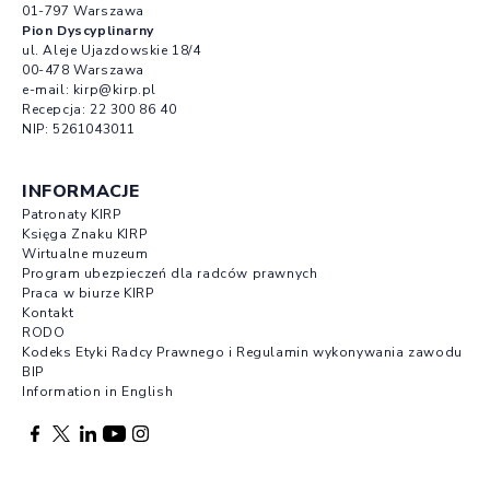
01-797 Warszawa
Pion Dyscyplinarny
ul. Aleje Ujazdowskie 18/4
00-478 Warszawa
e-mail:
kirp@kirp.pl
Recepcja:
22 300 86 40
NIP: 5261043011
INFORMACJE
Patronaty KIRP
Księga Znaku KIRP
Wirtualne muzeum
Program ubezpieczeń dla radców prawnych
Praca w biurze KIRP
Kontakt
RODO
Kodeks Etyki Radcy Prawnego i Regulamin wykonywania zawodu
BIP
Information in English
Facebook otwierany w nowej karcie
Profil X otwierany w nowej karcie
Profil LinkedIn otwierany w nowej karcie
Profil YouTube otwierany w nowej karcie
Profil Instagram otwierany w nowej karcie