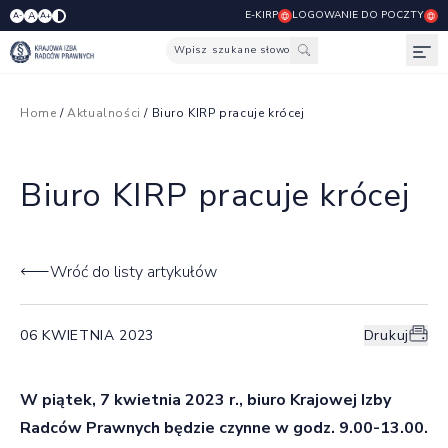
E-KIRP
LOGOWANIE DO POCZTY
A
A-
A+
Wpisz szukane słowo
Otw
Home
/
Aktualności
/ Biuro KIRP pracuje krócej
Biuro KIRP pracuje krócej
Wróć do listy artykułów
06 KWIETNIA 2023
Drukuj
W piątek, 7 kwietnia 2023 r., biuro Krajowej Izby
Radców Prawnych będzie czynne w godz. 9.00-13.00.