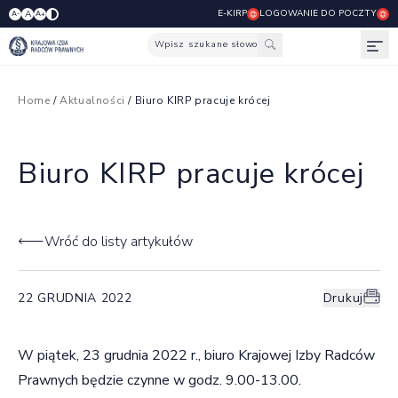
E-KIRP
LOGOWANIE DO POCZTY
A
A-
A+
Wpisz szukane słowo
Otw
Home
/
Aktualności
/ Biuro KIRP pracuje krócej
Biuro KIRP pracuje krócej
Wróć do listy artykułów
22 GRUDNIA 2022
Drukuj
W piątek, 23 grudnia 2022 r., biuro Krajowej Izby Radców
Prawnych będzie czynne w godz. 9.00-13.00.