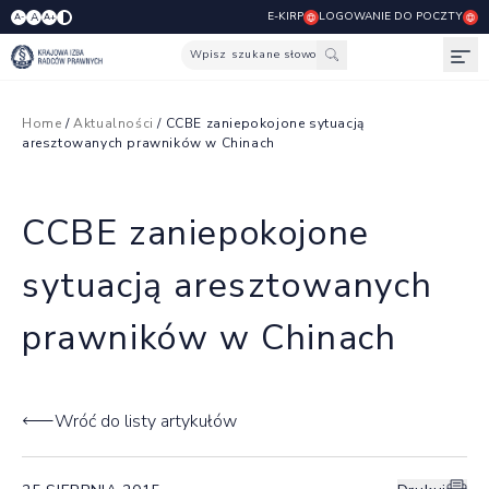
E-KIRP
LOGOWANIE DO POCZTY
A
A-
A+
Wpisz szukane słowo
Otw
Home
/
Aktualności
/ CCBE zaniepokojone sytuacją
aresztowanych prawników w Chinach
CCBE zaniepokojone
sytuacją aresztowanych
prawników w Chinach
Wróć do listy artykułów