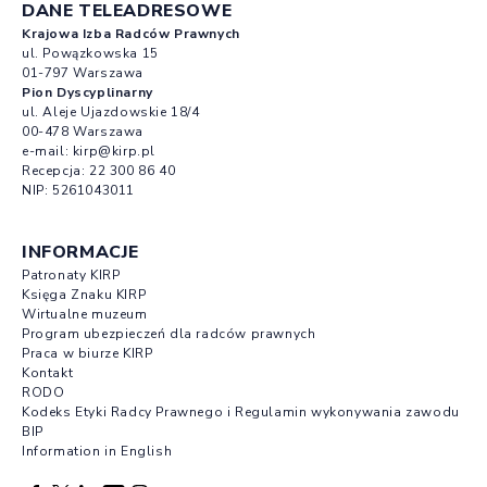
DANE TELEADRESOWE
Krajowa Izba Radców Prawnych
ul. Powązkowska 15
01-797 Warszawa
Pion Dyscyplinarny
ul. Aleje Ujazdowskie 18/4
00-478 Warszawa
e-mail:
kirp@kirp.pl
Recepcja:
22 300 86 40
NIP: 5261043011
INFORMACJE
Patronaty KIRP
Księga Znaku KIRP
Wirtualne muzeum
Program ubezpieczeń dla radców prawnych
Praca w biurze KIRP
Kontakt
RODO
Kodeks Etyki Radcy Prawnego i Regulamin wykonywania zawodu
BIP
Information in English