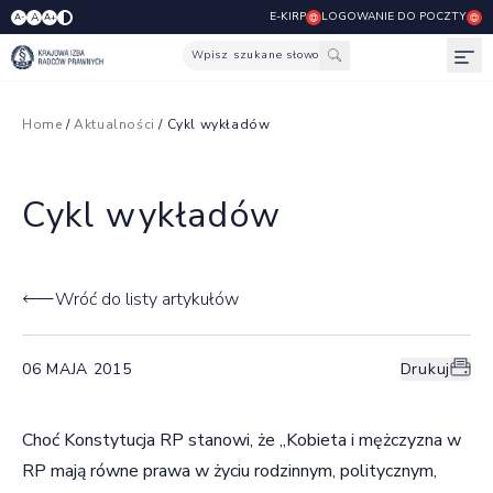
E-KIRP
LOGOWANIE DO POCZTY
A
A-
A+
Wpisz szukane słowo
Otw
Home
/
Aktualności
/ Cykl wykładów
Cykl wykładów
Wróć do listy artykułów
06 MAJA 2015
Drukuj
Choć Konstytucja RP stanowi, że „Kobieta i mężczyzna w
RP mają równe prawa w życiu rodzinnym, politycznym,