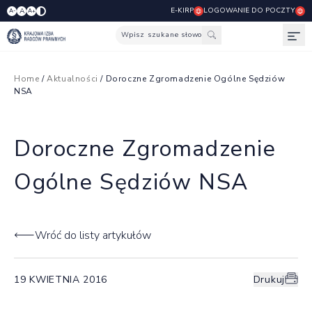
E-KIRP
LOGOWANIE DO POCZTY
A
A-
A+
Wpisz szukane słowo
Otw
Home
/
Aktualności
/ Doroczne Zgromadzenie Ogólne Sędziów
NSA
Doroczne Zgromadzenie
Ogólne Sędziów NSA
Wróć do listy artykułów
19 KWIETNIA 2016
Drukuj