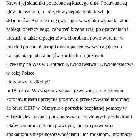
Krew i jej składniki potrzebne są każdego dnia. Podawane są
głównie osobom, u których występują braki krwi i jej
składników. Braki te mogą wystąpić w wyniku wypadku albo
zabiegu operacyjnego, zaburzeń krzepnięcia, po oparzeniach i
urazach, a także u pacjentów z chorobami nowotworami, w
trakcie i po chemioterapii oraz u pacjentów wymagających
transplantacji lub zabiegów kardiochirurgicznych.
Czekamy na Was w Centrach Krwiodawstwa i Krwiolecznictwa
w całej Polsce.
http://www.rckikol.pl/
•
18 marca; W związku z sytuacją związaną z zagrożeniem
koronawirusem uprzejmie prosimy o przekazywanie informacji
do biura OIRP w Olsztynie o potrzebie bezpłatnej pomocy w
zakresie dostarczania podstawowych, codziennych produktów i
leków seniorom radcom prawnym, radcom prawnym i
aplikantom z niepełnosprawnościami i ich rodzinom. Informacje