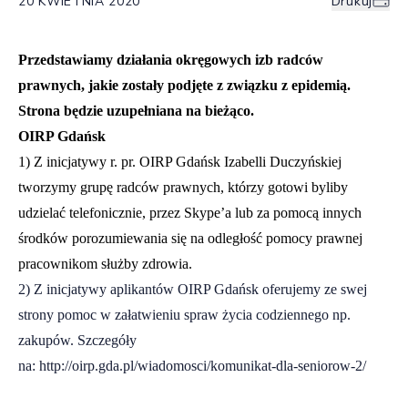
20 KWIETNIA 2020
Drukuj
Przedstawiamy działania okręgowych izb radców
prawnych, jakie zostały podjęte z związku z epidemią.
Strona będzie uzupełniana na bieżąco.
OIRP Gdańsk
1) Z inicjatywy r. pr. OIRP Gdańsk Izabelli Duczyńskiej
tworzymy grupę radców prawnych, którzy gotowi byliby
udzielać telefonicznie, przez Skype’a lub za pomocą innych
środków porozumiewania się na odległość pomocy prawnej
pracownikom służby zdrowia.
2) Z inicjatywy aplikantów OIRP Gdańsk oferujemy ze swej
strony pomoc w załatwieniu spraw życia codziennego np.
zakupów. Szczegóły
na:
http://oirp.gda.pl/wiadomosci/komunikat-dla-seniorow-2/