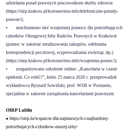
udzielania porad prawnych pracownikom służby zdrowia
(
https://oirp.krakow.pl/koronavirus-info/telefoniczne-porady-
prawne/
);
• uruchomiono sieć wzajemnej pomocy dla potrzebujących
członków Okręgowej Izby Radców Prawnych w Krakowie
(pomoc w zakresie zrealizowania zakupów, odebrania
korespondencji pocztowej, wyprowadzania zwierząt, itp.)
(
https://oirp.krakow.pl/koronavirus-info/wzajemna-pomoc/
);
• zorganizowano szkolenie online: „Kancelaria w czasie
epidemii. Co robić?”, które 25 marca 2020 r. przeprowadził
wykładowca Ryszard Sowiński, prof. WSB w Poznaniu,
specjalista w zakresie zarządzania kancelariami prawnymi.
OIRP Lublin
•
https://oirp.lu/wsparcie-dla-najstarszych-i-najbardziej-
potrzebujacych-czlonkow-naszej-izby/