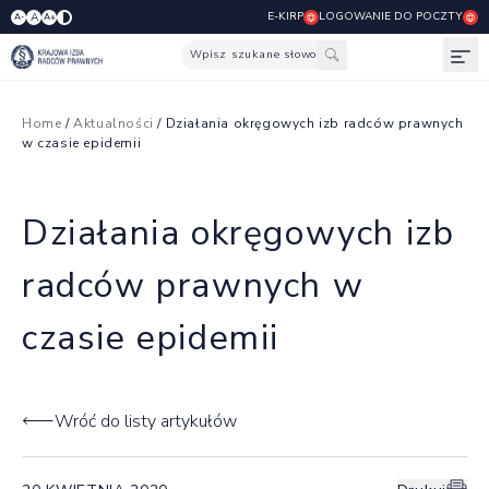
E-KIRP
LOGOWANIE DO POCZTY
A
A-
A+
Wpisz szukane słowo
Otw
Home
/
Aktualności
/ Działania okręgowych izb radców prawnych
w czasie epidemii
Działania okręgowych izb
radców prawnych w
czasie epidemii
Wróć do listy artykułów