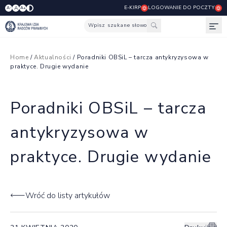
E-KIRP
LOGOWANIE DO POCZTY
A
A-
A+
Wpisz szukane słowo
Otw
Home
/
Aktualności
/ Poradniki OBSiL – tarcza antykryzysowa w
praktyce. Drugie wydanie
Poradniki OBSiL – tarcza
antykryzysowa w
praktyce. Drugie wydanie
Wróć do listy artykułów