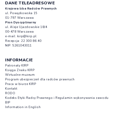
DANE TELEADRESOWE
Krajowa Izba Radców Prawnych
ul. Powązkowska 15
01-797 Warszawa
Pion Dyscyplinarny
ul. Aleje Ujazdowskie 18/4
00-478 Warszawa
e-mail:
kirp@kirp.pl
Recepcja:
22 300 86 40
NIP: 5261043011
INFORMACJE
Patronaty KIRP
Księga Znaku KIRP
Wirtualne muzeum
Program ubezpieczeń dla radców prawnych
Praca w biurze KIRP
Kontakt
RODO
Kodeks Etyki Radcy Prawnego i Regulamin wykonywania zawodu
BIP
Information in English