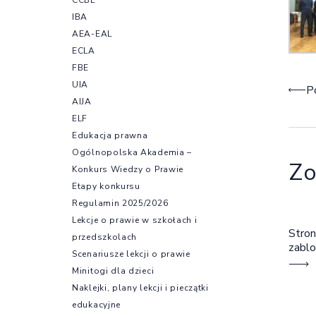
IBA
AEA-EAL
ECLA
FBE
UIA
Naw
P
AIJA
ELF
Edukacja prawna
Ogólnopolska Akademia –
Zo
Konkurs Wiedzy o Prawie
Etapy konkursu
Regulamin 2025/2026
Lekcje o prawie w szkołach i
Stron
przedszkolach
zabl
Scenariusze lekcji o prawie
Minitogi dla dzieci
Naklejki, plany lekcji i pieczątki
edukacyjne