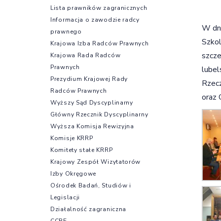
Lista prawników zagranicznych
Informacja o zawodzie radcy
W dni
prawnego
Szkol
Krajowa Izba Radców Prawnych
szcze
Krajowa Rada Radców
Prawnych
lubel
Prezydium Krajowej Rady
Rzecz
Radców Prawnych
oraz 
Wyższy Sąd Dyscyplinarny
Główny Rzecznik Dyscyplinarny
Wyższa Komisja Rewizyjna
Komisje KRRP
Komitety stałe KRRP
Krajowy Zespół Wizytatorów
Izby Okręgowe
Ośrodek Badań, Studiów i
Legislacji
Działalność zagraniczna
CCBE