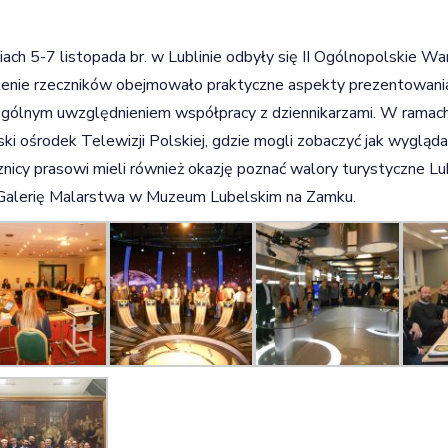
ach 5-7 listopada br. w Lublinie odbyły się II Ogólnopolskie 
enie rzeczników obejmowało praktyczne aspekty prezentowania
gólnym uwzględnieniem współpracy z dziennikarzami. W ramach 
ski ośrodek Telewizji Polskiej, gdzie mogli zobaczyć jak wygląda 
nicy prasowi mieli również okazję poznać walory turystyczne Lub
Galerię Malarstwa w Muzeum Lubelskim na Zamku.