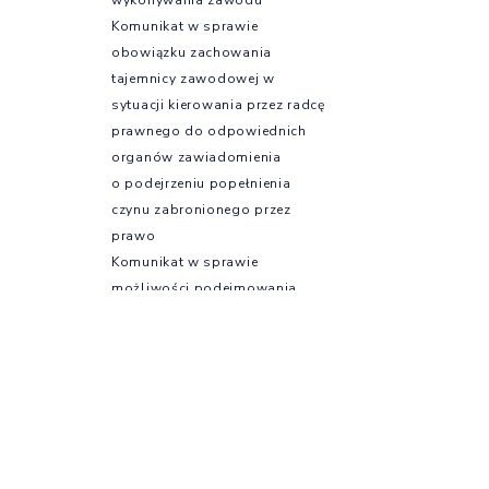
Komunikat w sprawie
obowiązku zachowania
tajemnicy zawodowej w
sytuacji kierowania przez radcę
prawnego do odpowiednich
organów zawiadomienia
o podejrzeniu popełnienia
czynu zabronionego przez
prawo
Komunikat w sprawie
możliwości podejmowania
działań w zakresie ustawy o
ochronie sygnalistów
Szkolenia
Szkolenia e-KIRP –
profesjonalny rozwój online
Kursy językowe
Szkolenia OIRP