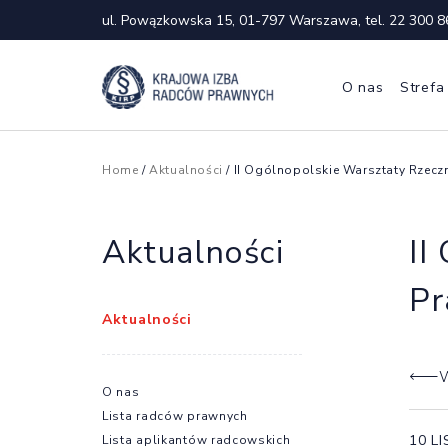
ul. Powązkowska 15, 01-797 Warszawa, tel.
22 300 8
O nas
Strefa
Home
/
Aktualności
/ II Ogólnopolskie Warsztaty Rzec
Aktualności
II
Pr
Aktualności
W
O nas
Lista radców prawnych
10 L
Lista aplikantów radcowskich