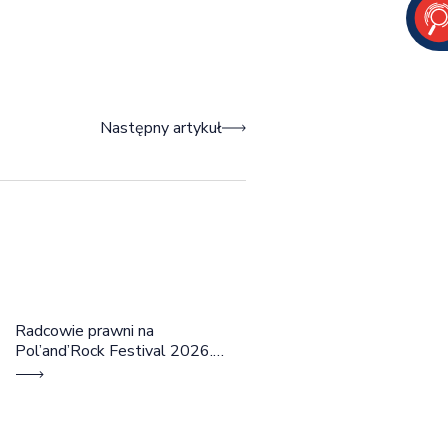
Następny artykuł
Radcowie prawni na
Pol’and’Rock Festival 2026.
Cztery dni rozmów, edukacji i
dobrej energii