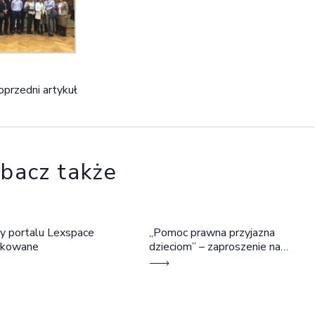
igacja wpisu
oprzedni artykuł
bacz także
y portalu Lexspace
„Pomoc prawna przyjazna
okowane
dzieciom” – zaproszenie na
szkolenie