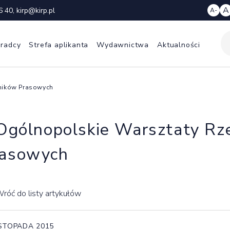
A
6 40
,
kirp@kirp.pl
A-
 radcy
Strefa aplikanta
Wydawnictwa
Aktualności
zników Prasowych
 Ogólnopolskie Warsztaty Rz
asowych
róć do listy artykułów
ISTOPADA 2015