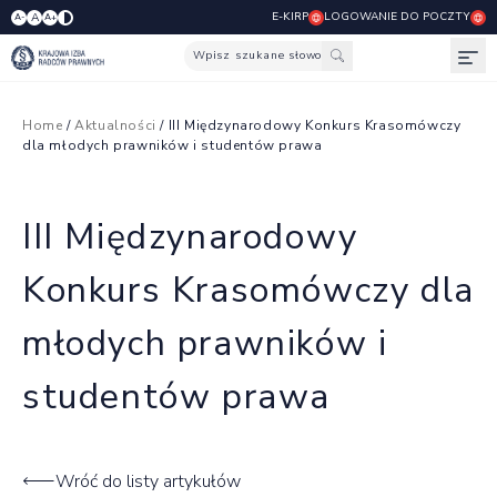
E-KIRP
LOGOWANIE DO POCZTY
A
A-
A+
Wpisz szukane słowo
Otw
Home
/
Aktualności
/ III Międzynarodowy Konkurs Krasomówczy
dla młodych prawników i studentów prawa
III Międzynarodowy
Konkurs Krasomówczy dla
młodych prawników i
studentów prawa
Wróć do listy artykułów