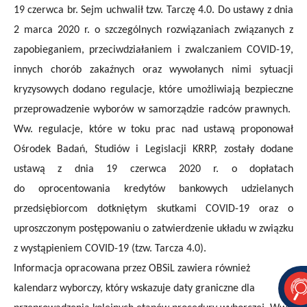
19 czerwca br. Sejm uchwalił tzw. Tarczę 4.0.
D
o ustawy z dnia
2 marca 2020 r. o szczególnych rozwiązaniach związanych z
zapobieganiem, przeciwdziałaniem i zwalczaniem COVID-19,
innych chorób zakaźnych oraz wywołanych nimi sytuacji
kryzysowych
dodano regulacje,
które umożliwiają bezpieczne
przeprowadzenie wyborów w samorządzie radców prawnych.
Ww. regulacje,
które w toku prac nad ustawą proponował
Ośrodek Badań, Studiów i Legislacji KRRP,
zostały dodane
ustawą z dnia 19 czerwca 2020 r. o dopłatach
do oprocentowania kredytów bankowych udzielanych
przedsiębiorcom dotkniętym skutkami COVID-19 oraz o
uproszczonym postępowaniu o zatwierdzenie układu w związku
z wystąpieniem COVID-19 (tzw. Tarcza 4.0).
Informacja
opracowana przez OBSiL
zawiera również
kalendarz wyborczy, któr
y
wskazuje daty graniczne dla