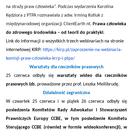
na straży praw człowieka”. Podczas wydarzenia Karolina
Kędziora z PTPA rozmawiała z adw. Irminą Kotiuk z
międzynarodowej organizacji ClientEarth nt.
P
rawa człowieka
do zdrowego środowiska – od teorii do praktyki
.
Link do informacji o wszystkich trzech webinariach na stronie
internetowej KIRP:
https://kirp.pl/zaproszenie-na-webinaria-
komisji-praw-czlowieka-krrp-i-ptpa/
Warsztaty dla rzeczników prasowych
25 czerwca odbyły się
warsztaty wideo dla rzeczników
prasowych izb
, prowadzone przez prof. Leszka Mellibrudę.
Działalność zagraniczna
W czwartek 25 czerwca i w piątek 26 czerwca odbyły się
posiedzenia Komitetów Rady Adwokatur i Stowarzyszeń
Prawniczych Europy CCBE, w tym posiedzenie Komitetu
Sterującego CCBE (również w formie wideokonferencji), w