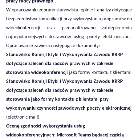
pracy radcy prawnego
”.
W opracowaniu zebrano stanowiska, opinie i analizy dotyczące
bezpieczeństwa komunikacji przy wykorzystaniu programów do
wideokonferencji oraz przeanalizowano zabezpieczenia
najpopularniejszych dostawców usług poczty elektronicznej.
Opracowanie zawiera następujące dokumenty:
Stanowisko Komisji
E
tyki i
W
ykonywania
Z
awodu KRRP
dotyczące zaleceń dla radców prawnych w zakresie
stosowania wideokonferencji
jako formy kontaktu z klientami
Stanowisko Komisji
E
tyki i
W
ykonywania
Z
awodu KRRP
dotyczące zaleceń dla radców prawnych w zakresie
stosowania jako formy kontaktu z klientami przy
wykonywaniu czynności zawodowych poczty elektronicznej
(electronic mail)
Ocenę zgodności wykorzystania usług
wideokonferencyjnych: Microsoft Teams będącej częścią