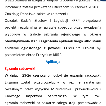
przeprowadzenia kolejnych etapów procedury wyborczej. Ww.
informacja została przekazana Dziekanom 25
czerwca
2020 r.
Znajdą ją Państwo także w załączeniu.
Ośrodek Badań, Studiów i Legislacji KRRP przygotował
p
rojekt regulaminu w sprawie sposobu przeprowadzenia
wyborów w trakcie zebrania rejonowego w okresie
obowiązywania stanu zagrożenia epidemicznego albo stanu
epidemii ogłoszonego z powodu COVID–19
.
Projekt był
przedmiotem obrad Prezydium KRRP.
Aplikacja
Egzamin radcowski
W dniach 23-26 czerwca br. odbył się egzamin radcowski.
Egzamin został przeprowadzony w reżimie sanitarnym
określonym przez wytyczne Ministerstwa Sprawiedliwości i
Głównego Inspektora Sanitarnego. W tym roku
e
gzamin radcowski na obszarze całego kraju przeprowadziło