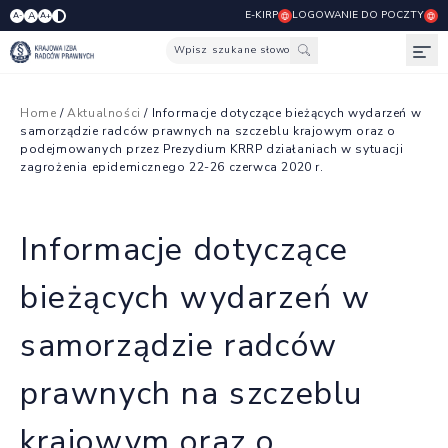
E-KIRP
LOGOWANIE DO POCZTY
A
A-
A+
Wpisz szukane słowo
Otw
Home
/
Aktualności
/ Informacje dotyczące bieżących wydarzeń w
samorządzie radców prawnych na szczeblu krajowym oraz o
podejmowanych przez Prezydium KRRP działaniach w sytuacji
zagrożenia epidemicznego 22-26 czerwca 2020 r.
Informacje dotyczące
bieżących wydarzeń w
samorządzie radców
prawnych na szczeblu
krajowym oraz o