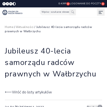
E-KIRP
LOGOWANIE DO POCZTY
A
A-
A+
Wpisz szukane słowo
Otw
Home
/
Aktualności
/ Jubileusz 40-lecia samorządu radców
prawnych w Wałbrzychu
Jubileusz 40-lecia
samorządu radców
prawnych w Wałbrzychu
Wróć do listy artykułów