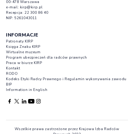
00-478 Warszawa
e-mail:
kirp@kirp.pl
Recepcja:
22 300 86 40
NIP: 5261043011
INFORMACJE
Patronaty KIRP
Księga Znaku KIRP
Wirtualne muzeum
Program ubezpieczeń dla radców prawnych
Praca w biurze KIRP
Kontakt
RODO
Kodeks Etyki Radcy Prawnego i Regulamin wykonywania zawodu
BIP
Information in English
Facebook otwierany w nowej karcie
Profil X otwierany w nowej karcie
Profil LinkedIn otwierany w nowej karcie
Profil YouTube otwierany w nowej karcie
Profil Instagram otwierany w nowej karcie
Wszelkie prawa zastrzeżone przez Krajowa Izba Radców