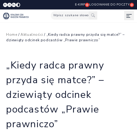
E-KIRP
LOGOWANIE DO POCZTY
A
A-
A+
Wpisz szukane słowo
Otw
Home
/
Aktualności
/ „Kiedy radca prawny przyda się matce?” –
dziewiąty odcinek podcastów „Prawie prawniczo”
„Kiedy radca prawny
przyda się matce?” –
dziewiąty odcinek
podcastów „Prawie
prawniczo”