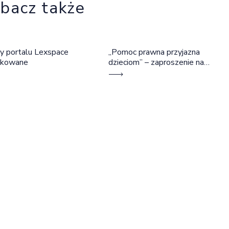
bacz także
y portalu Lexspace
„Pomoc prawna przyjazna
okowane
dzieciom” – zaproszenie na
szkolenie