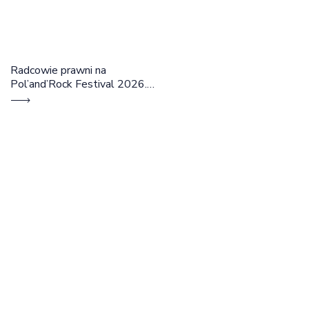
Radcowie prawni na
Pol’and’Rock Festival 2026.
Cztery dni rozmów, edukacji i
dobrej energii