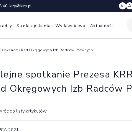
A
6 40
,
kirp@kirp.pl
A-
 radcy
Strefa aplikanta
Wydawnictwa
Aktualności
z Dziekanami Rad Okręgowych Izb Radców Prawnych
lejne spotkanie Prezesa KR
d Okręgowych Izb Radców 
róć do listy artykułów
IPCA 2021