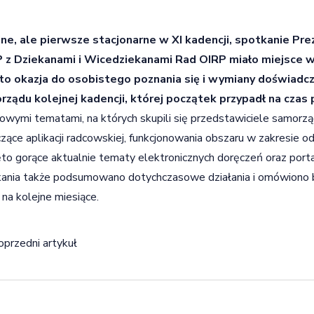
jne, ale pierwsze stacjonarne w XI kadencji, spotkanie Pr
 z Dziekanami i Wicedziekanami Rad OIRP miało miejsce w 
 to okazja do osobistego poznania się i wymiany doświadc
rządu kolejnej kadencji, której początek przypadł na czas 
owymi tematami, na których skupili się przedstawiciele samorzą
zące aplikacji radcowskiej, funkcjonowania obszaru w zakresie od
to gorące aktualnie tematy elektronicznych doręczeń oraz po
ania także podsumowano dotychczasowe działania i omówiono
 na kolejne miesiące.
igacja wpisu
oprzedni artykuł