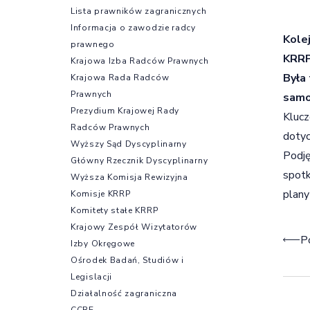
Lista prawników zagranicznych
Informacja o zawodzie radcy
Kole
prawnego
KRRP
Krajowa Izba Radców Prawnych
Była
Krajowa Rada Radców
Prawnych
samo
Prezydium Krajowej Rady
Klucz
Radców Prawnych
dotyc
Wyższy Sąd Dyscyplinarny
Podję
Główny Rzecznik Dyscyplinarny
spotk
Wyższa Komisja Rewizyjna
plany
Komisje KRRP
Komitety stałe KRRP
Krajowy Zespół Wizytatorów
Naw
P
Izby Okręgowe
Ośrodek Badań, Studiów i
Legislacji
Działalność zagraniczna
CCBE