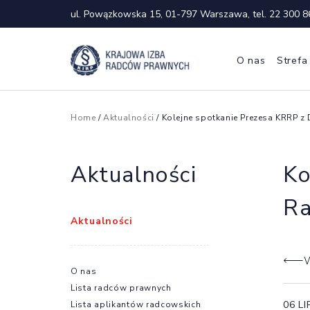
ul. Powązkowska 15, 01-797 Warszawa, tel.
22 300 8
O nas
Strefa
Home
/
Aktualności
/ Kolejne spotkanie Prezesa KRRP 
Aktualności
Ko
Ra
Aktualności
W
O nas
Lista radców prawnych
06 L
Lista aplikantów radcowskich