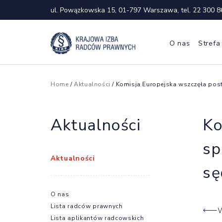
ul. Powązkowska 15, 01-797 Warszawa, tel.
22 300 8
O nas
Strefa
Home
/
Aktualności
/ Komisja Europejska wszczęła po
Aktualności
Ko
sp
Aktualności
sę
O nas
Lista radców prawnych
W
Lista aplikantów radcowskich