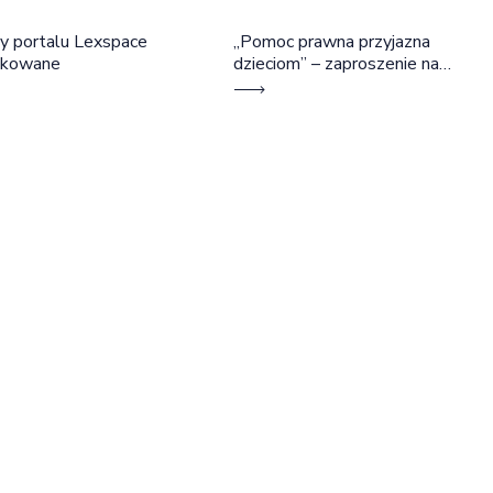
y portalu Lexspace
„Pomoc prawna przyjazna
okowane
dzieciom” – zaproszenie na
szkolenie