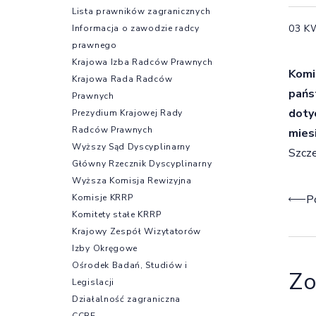
Lista prawników zagranicznych
03 K
Informacja o zawodzie radcy
prawnego
Krajowa Izba Radców Prawnych
Komi
Krajowa Rada Radców
pańs
Prawnych
doty
Prezydium Krajowej Rady
Radców Prawnych
mies
Wyższy Sąd Dyscyplinarny
Szcze
Główny Rzecznik Dyscyplinarny
Wyższa Komisja Rewizyjna
Naw
Komisje KRRP
P
Komitety stałe KRRP
Krajowy Zespół Wizytatorów
Izby Okręgowe
Ośrodek Badań, Studiów i
Zo
Legislacji
Działalność zagraniczna
CCBE