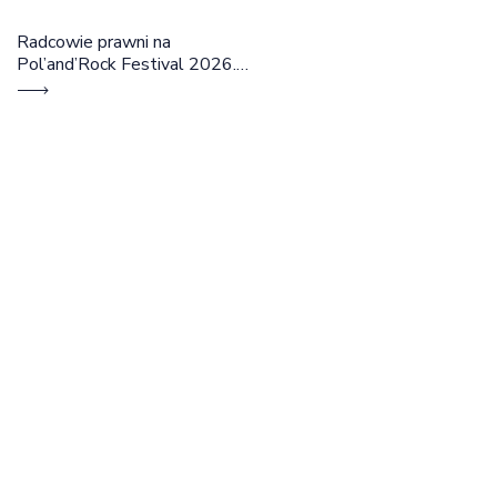
Radcowie prawni na
Pol’and’Rock Festival 2026.
Cztery dni rozmów, edukacji i
dobrej energii