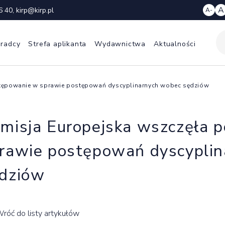
A
6 40
,
kirp@kirp.pl
A-
 radcy
Strefa aplikanta
Wydawnictwa
Aktualności
stępowanie w sprawie postępowań dyscyplinarnych wobec sędziów
misja Europejska wszczęła 
rawie postępowań dyscypli
dziów
róć do listy artykułów