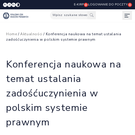
E-KIRP
LOGOWANIE DO POCZTY
A
A-
A+
Wpisz szukane słowo
Otw
Home
/
Aktualności
/ Konferencja naukowa na temat ustalania
zadośćuczynienia w polskim systemie prawnym
Konferencja naukowa na
temat ustalania
zadośćuczynienia w
polskim systemie
prawnym