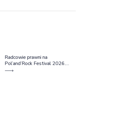
Radcowie prawni na
Pol’and’Rock Festival 2026.
Cztery dni rozmów, edukacji i
dobrej energii