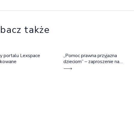
bacz także
y portalu Lexspace
„Pomoc prawna przyjazna
okowane
dzieciom” – zaproszenie na
szkolenie