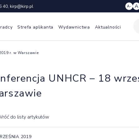
A
6 40
,
kirp@kirp.pl
A-
 radcy
Strefa aplikanta
Wydawnictwa
Aktualności
2019 r. w Warszawie
nferencja UNHCR – 18 wrześ
rszawie
róć do listy artykułów
RZEŚNIA 2019