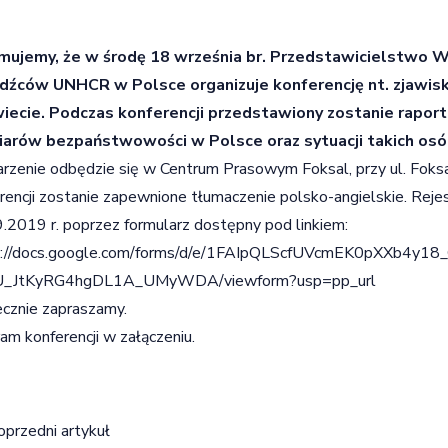
rmujemy, że w środę 18 września br. Przedstawicielstwo 
dźców UNHCR w Polsce organizuje konferencję nt. zjawis
wiecie. Podczas konferencji przedstawiony zostanie rapor
iarów bezpaństwowości w Polsce oraz sytuacji takich osó
zenie odbędzie się w Centrum Prasowym Foksal, przy ul. Foks
rencji zostanie zapewnione tłumaczenie polsko-angielskie. Rejes
.2019 r. poprzez formularz dostępny pod linkiem:
s://docs.google.com/forms/d/e/1FAIpQLScfUVcmEK0pXXb4y18
_JtKyRG4hgDL1A_UMyWDA/viewform?usp=pp_url
cznie zapraszamy.
am konferencji w załączeniu.
igacja wpisu
oprzedni artykuł