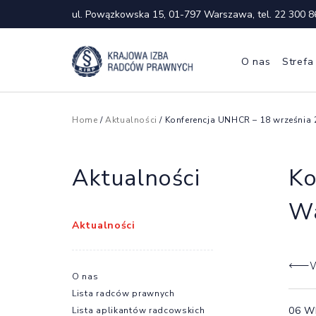
ul. Powązkowska 15, 01-797 Warszawa, tel.
22 300 8
O nas
Strefa
Home
/
Aktualności
/ Konferencja UNHCR – 18 września 
Aktualności
Ko
Wa
Aktualności
W
O nas
Lista radców prawnych
06 W
Lista aplikantów radcowskich