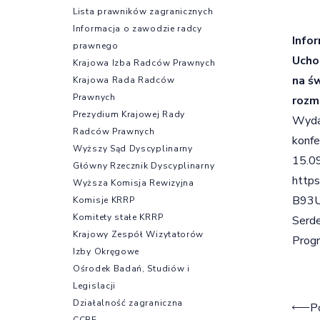
Lista prawników zagranicznych
Informacja o zawodzie radcy
Info
prawnego
Ucho
Krajowa Izba Radców Prawnych
na ś
Krajowa Rada Radców
Prawnych
rozm
Prezydium Krajowej Rady
Wydar
Radców Prawnych
konfe
Wyższy Sąd Dyscyplinarny
15.09
Główny Rzecznik Dyscyplinarny
http
Wyższa Komisja Rewizyjna
B93U
Komisje KRRP
Komitety stałe KRRP
Serde
Krajowy Zespół Wizytatorów
Progr
Izby Okręgowe
Ośrodek Badań, Studiów i
Legislacji
Działalność zagraniczna
Naw
P
CCBE