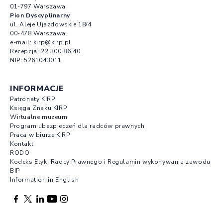
01-797 Warszawa
Pion Dyscyplinarny
ul. Aleje Ujazdowskie 18/4
00-478 Warszawa
e-mail:
kirp@kirp.pl
Recepcja:
22 300 86 40
NIP: 5261043011
INFORMACJE
Patronaty KIRP
Księga Znaku KIRP
Wirtualne muzeum
Program ubezpieczeń dla radców prawnych
Praca w biurze KIRP
Kontakt
RODO
Kodeks Etyki Radcy Prawnego i Regulamin wykonywania zawodu
BIP
Information in English
Facebook otwierany w nowej karcie
Profil X otwierany w nowej karcie
Profil LinkedIn otwierany w nowej karcie
Profil YouTube otwierany w nowej karcie
Profil Instagram otwierany w nowej karcie