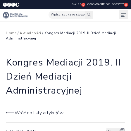
E-KIRP
LOGOWANIE DO POCZTY
A
A-
A+
Wpisz szukane słowo
Otw
Home
/
Aktualności
/ Kongres Mediacji 2019. II Dzień Mediacji
Administracyjnej
Kongres Mediacji 2019. II
Dzień Mediacji
Administracyjnej
Wróć do listy artykułów