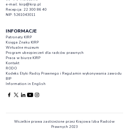
e-mail:
kirp@kirp.pl
Recepcja:
22 300 86 40
NIP: 5261043011
INFORMACJE
Patronaty KIRP
Księga Znaku KIRP
Wirtualne muzeum
Program ubezpieczeń dla radców prawnych
Praca w biurze KIRP
Kontakt
RODO
Kodeks Etyki Radcy Prawnego i Regulamin wykonywania zawodu
BIP
Information in English
Facebook otwierany w nowej karcie
Profil X otwierany w nowej karcie
Profil LinkedIn otwierany w nowej karcie
Profil YouTube otwierany w nowej karcie
Profil Instagram otwierany w nowej karcie
Wszelkie prawa zastrzeżone przez Krajowa Izba Radców
Prawnych 2023