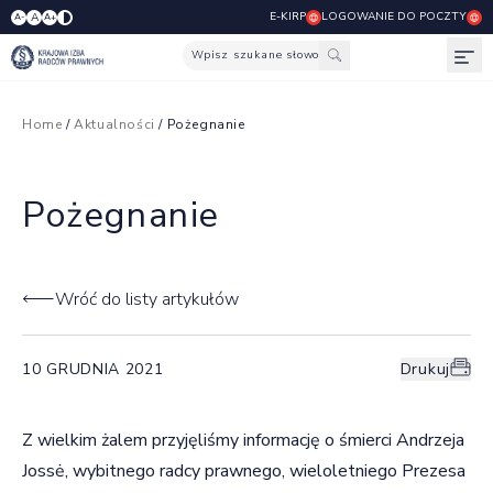
E-KIRP
LOGOWANIE DO POCZTY
A
A-
A+
Wpisz szukane słowo
Otw
Home
/
Aktualności
/ Pożegnanie
Pożegnanie
Wróć do listy artykułów
10 GRUDNIA 2021
Drukuj
Z wielkim żalem przyjęliśmy informację o śmierci Andrzeja
Jossė, wybitnego radcy prawnego, wieloletniego Prezesa