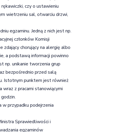
rękawiczki, czy o ustawieniu
ym wietrzeniu sal, otwarciu drzwi,
u egzaminu. Jedną z nich jest np.
cyjnej członków Komisji
e zdający chorujący na alergię albo
ie, a podstawą informacji powinno
st np. unikanie tworzenia grup
az bezpośrednio przed salą
u. Istotnym punktem jest również
ia wraz z pracami stanowiącymi
 godzin.
 w przypadku podejrzenia
nistra Sprawiedliwości i
rowadzania egzaminów