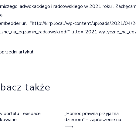
niczego, adwokackiego i radcowskiego w 2021 roku”. Zachęcamy
ą.
embedder url=”http://kirp.local/wp-content/uploads/2021/04/
czne_na_egzamin_radcowski.pdf” title=”2021 wytyczne_na_egz
igacja wpisu
oprzedni artykuł
bacz także
y portalu Lexspace
„Pomoc prawna przyjazna
okowane
dzieciom” – zaproszenie na
szkolenie