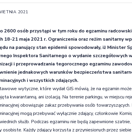
WIETNIA 2021
ko 2600 osób przystąpi w tym roku do egzaminu radcowski
ch 18-21 maja 2021 r. Ograniczenia oraz reżim sanitarny w
ędu na panujący stan epidemii spowodowały, iż Minister S
nego Inspektora Sanitarnego o wydanie szczegółowych w
nizacji i przeprowadzania tegorocznego egzaminu zawodow
wnienie jednakowych warunków bezpieczeństwa sanitarne
minacyjnych i wszystkich zdających.
awowe wytyczne, które wydał GIS mówią, że na egzamin może 
bjęta kwarantanną, ani izolacją. Na terenie parkingu, w miejscu reje
inacyjnej obowiązuje zakaz przebywania osób towarzyszących. 
inacyjnej mogą przebywać wyłącznie zdający, członkowie Komisj
iednich służb. Podczas egzaminu nie będą zapewnione szatnie,
y osobiste. Każdy zdający korzysta z przyniesionych przez siebie