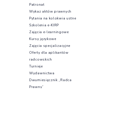
Patronat
Wykaz aktów prawnych
Pytania na kolokwia ustne
Szkolenia e-KIRP
Zajęcia e-learningowe
Kursy językowe
Zajęcia specjalizacyjne
Oferty dla aplikantów
radcowskich
Turnieje
Wydawnictwa
Dwumiesięcznik „Radca
Prawny”
Radca Prawny. Zeszyty
Naukowe
Rekomendacje dotyczące
korzystania z AI
Newsletter radcowski
Wydawnictwa OBSiL