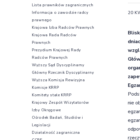
Lista prawników zagranicznych
20 K
Informacja o zawodzie radcy
prawnego
Krajowa Izba Radców Prawnych
Blis
Krajowa Rada Radców
dnia
Prawnych
wzgl
Prezydium Krajowej Rady
Radców Prawnych
Głów
Wyższy Sąd Dyscyplinarny
orga
Główny Rzecznik Dyscyplinarny
zape
Wyższa Komisja Rewizyjna
Egza
Komisje KRRP
Podst
Komitety stałe KRRP
nie o
Krajowy Zespół Wizytatorów
Izby Okręgowe
egzam
Ośrodek Badań, Studiów i
egzam
Legislacji
odpow
Działalność zagraniczna
rzecz
CCBE