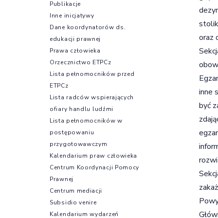
Publikacje
dezyn
Inne inicjatywy
stoli
Dane koordynatorów ds.
oraz 
edukacji prawnej
Sekcj
Prawa człowieka
Orzecznictwo ETPCz
obowi
Lista pełnomocników przed
Egzam
ETPCz
inne 
Lista radców wspierających
być z
ofiary handlu ludźmi
zdają
Lista pełnomocników w
egzam
postępowaniu
przygotowawczym
infor
Kalendarium praw człowieka
rozwi
Centrum Koordynacji Pomocy
Sekcj
Prawnej
zakaż
Centrum mediacji
Powyż
Subsidio venire
Główn
Kalendarium wydarzeń