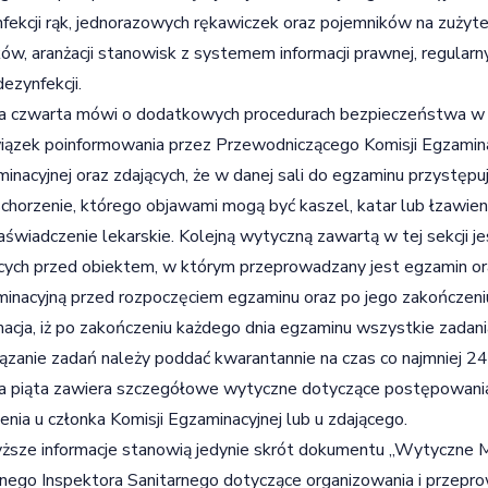
fekcji rąk, jednorazowych rękawiczek oraz pojemników na zużyte 
ków, aranżacji stanowisk z systemem informacji prawnej, regularn
dezynfekcji.
a czwarta mówi o dodatkowych procedurach bezpieczeństwa w dni
ązek poinformowania przez Przewodniczącego Komisji Egzamina
inacyjnej oraz zdających, że w danej sali do egzaminu przystępuj
schorzenie, którego objawami mogą być kaszel, katar lub łzawien
aświadczenie lekarskie. Kolejną wytyczną zawartą w tej sekcji je
cych przed obiektem, w którym przeprowadzany jest egzamin or
inacyjną przed rozpoczęciem egzaminu oraz po jego zakończeni
macja, iż po zakończeniu każdego dnia egzaminu wszystkie zadan
ązanie zadań należy poddać kwarantannie na czas co najmniej 24
a piąta zawiera szczegółowe wytyczne dotyczące postępowania
enia u członka Komisji Egzaminacyjnej lub u zdającego.
sze informacje stanowią jedynie skrót dokumentu „Wytyczne Mi
ego Inspektora Sanitarnego dotyczące organizowania i przep