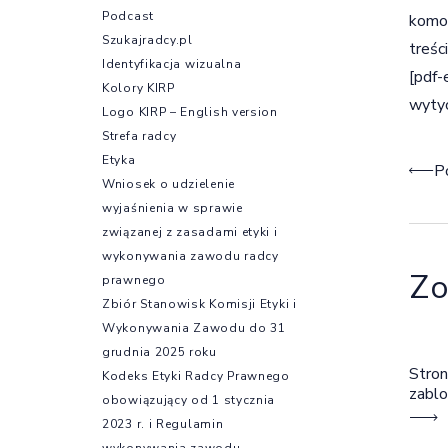
Podcast
komor
Szukajradcy.pl
treści
Identyfikacja wizualna
[pdf-
Kolory KIRP
wyty
Logo KIRP – English version
Strefa radcy
Etyka
Naw
P
Wniosek o udzielenie
wyjaśnienia w sprawie
związanej z zasadami etyki i
wykonywania zawodu radcy
Zo
prawnego
Zbiór Stanowisk Komisji Etyki i
Wykonywania Zawodu do 31
grudnia 2025 roku
Stron
Kodeks Etyki Radcy Prawnego
zabl
obowiązujący od 1 stycznia
2023 r. i Regulamin
wykonywania zawodu