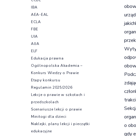
obowi
IBA
urząd
AEA-EAL
ECLA
jakic
FBE
organ
UIA
przek
AIJA
Wytyc
ELF
odpow
Edukacja prawna
obowi
Ogólnopolska Akademia –
Konkurs Wiedzy o Prawie
Podcz
Etapy konkursu
zdają
Regulamin 2025/2026
człon
Lekcje o prawie w szkołach i
trakc
przedszkolach
Sekcj
Scenariusze lekcji o prawie
organ
Minitogi dla dzieci
Naklejki, plany lekcji i pieczątki
o obo
edukacyjne
gdy e