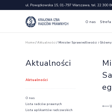
ul. Powązkowska 15, 01-797 Warszawa, tel.
22 300 8
O nas
Strefa
Home
/
Aktualności
/ Minister Sprawiedliwości i Główn
Aktualności
Mi
Sa
Aktualności
eg
O nas
Lista radców prawnych
W
Lista aplikantów radcowskich