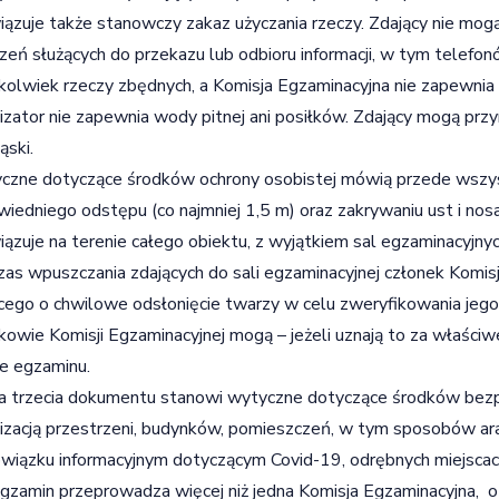
ązuje także stanowczy zakaz użyczania rzeczy. Zdający nie mog
zeń służących do przekazu lub odbioru informacji, w tym telef
hkolwiek rzeczy zbędnych, a Komisja Egzaminacyjna nie zapewnia
izator nie zapewnia wody pitnej ani posiłków. Zdający mogą przy
ąski.
zne dotyczące środków ochrony osobistej mówią przede wszy
iedniego odstępu (co najmniej 1,5 m) oraz zakrywaniu ust i nos
ązuje na terenie całego obiektu, z wyjątkiem sal egzaminacyjnych
as wpuszczania zdających do sali egzaminacyjnej członek Komis
cego o chwilowe odsłonięcie twarzy w celu zweryfikowania jego 
kowie Komisji Egzaminacyjnej mogą – jeżeli uznają to za właściw
ie egzaminu.
a trzecia dokumentu stanowi wytyczne dotyczące środków bez
izacją przestrzeni, budynków, pomieszczeń, w tym sposobów ara
wiązku informacyjnym dotyczącym Covid-19, odrębnych miejscach r
gzamin przeprowadza więcej niż jedna Komisja Egzaminacyjna, o