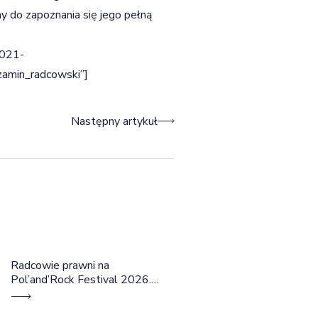
 do zapoznania się jego pełną
2021-
amin_radcowski”]
Następny artykuł
Radcowie prawni na
Pol’and’Rock Festival 2026.
Cztery dni rozmów, edukacji i
dobrej energii