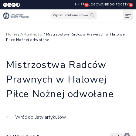
E-KIRP
LOGOWANIE DO POCZTY
A
A-
A+
Wpisz szukane słowo
Otw
Home
/
Aktualności
/ Mistrzostwa Radców Prawnych w Halowej
Piłce Nożnej odwołane
Mistrzostwa Radców
Prawnych w Halowej
Piłce Nożnej odwołane
Wróć do listy artykułów