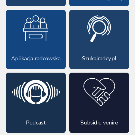
Aplikacja radcowska
Szukajradcy.pl
Podcast
Subsidio venire