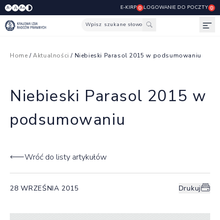
E-KIRP
LOGOWANIE DO POCZTY
A
A-
A+
Wpisz szukane słowo
Otw
Home
/
Aktualności
/ Niebieski Parasol 2015 w podsumowaniu
Niebieski Parasol 2015 w
podsumowaniu
Wróć do listy artykułów
28 WRZEŚNIA 2015
Drukuj