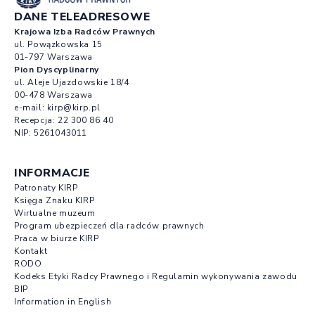
DANE TELEADRESOWE
Krajowa Izba Radców Prawnych
ul. Powązkowska 15
01-797 Warszawa
Pion Dyscyplinarny
ul. Aleje Ujazdowskie 18/4
00-478 Warszawa
e-mail:
kirp@kirp.pl
Recepcja:
22 300 86 40
NIP: 5261043011
INFORMACJE
Patronaty KIRP
Księga Znaku KIRP
Wirtualne muzeum
Program ubezpieczeń dla radców prawnych
Praca w biurze KIRP
Kontakt
RODO
Kodeks Etyki Radcy Prawnego i Regulamin wykonywania zawodu
BIP
Information in English