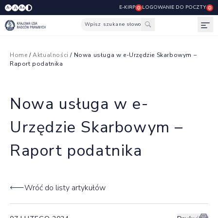
E-KIRP
LOGOWANIE DO POCZTY
A
A-
A+
Wpisz szukane słowo
Otw
Home
/
Aktualności
/ Nowa usługa w e-Urzędzie Skarbowym –
Raport podatnika
Nowa usługa w e-
Urzędzie Skarbowym –
Raport podatnika
Wróć do listy artykułów