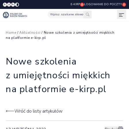
E-KIRP
LOGOWANIE DO POCZTY
A
A-
A+
Wpisz szukane słowo
Otw
Home
/
Aktualności
/ Nowe szkolenia z umiejętności miękkich
na platformie e-kirp.pl
Nowe szkolenia
z umiejętności miękkich
na platformie e-kirp.pl
Wróć do listy artykułów