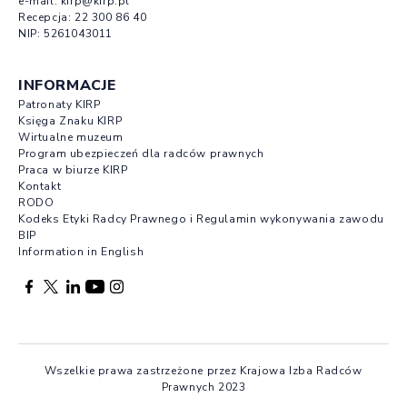
e-mail:
kirp@kirp.pl
Recepcja:
22 300 86 40
NIP: 5261043011
INFORMACJE
Patronaty KIRP
Księga Znaku KIRP
Wirtualne muzeum
Program ubezpieczeń dla radców prawnych
Praca w biurze KIRP
Kontakt
RODO
Kodeks Etyki Radcy Prawnego i Regulamin wykonywania zawodu
BIP
Information in English
Facebook otwierany w nowej karcie
Profil X otwierany w nowej karcie
Profil LinkedIn otwierany w nowej karcie
Profil YouTube otwierany w nowej karcie
Profil Instagram otwierany w nowej karcie
Wszelkie prawa zastrzeżone przez Krajowa Izba Radców
Prawnych 2023