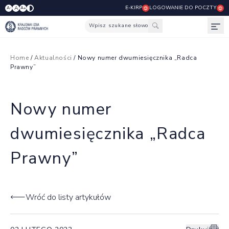
E-KIRP
LOGOWANIE DO POCZTY
A
A-
A+
Wpisz szukane słowo
Otw
Home
/
Aktualności
/ Nowy numer dwumiesięcznika „Radca
Prawny”
Nowy numer
dwumiesięcznika „Radca
Prawny”
Wróć do listy artykułów