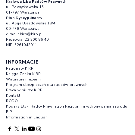
Krajowa Izba Radców Prawnych
ul. Powązkowska 15
01-797 Warszawa
Pion Dyscyplinarny
ul. Aleje Ujazdowskie 18/4
00-478 Warszawa
e-mail:
kirp@kirp.pl
Recepcja:
22 300 86 40
NIP: 5261043011
INFORMACJE
Patronaty KIRP
Księga Znaku KIRP
Wirtualne muzeum
Program ubezpieczeń dla radców prawnych
Praca w biurze KIRP
Kontakt
RODO
Kodeks Etyki Radcy Prawnego i Regulamin wykonywania zawodu
BIP
Information in English
Facebook otwierany w nowej karcie
Profil X otwierany w nowej karcie
Profil LinkedIn otwierany w nowej karcie
Profil YouTube otwierany w nowej karcie
Profil Instagram otwierany w nowej karcie